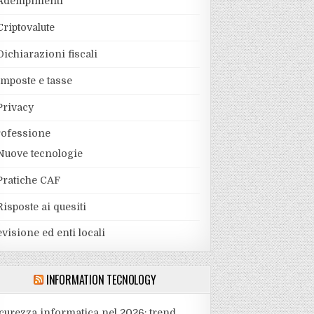
Adempimenti
Criptovalute
Dichiarazioni fiscali
Imposte e tasse
Privacy
rofessione
Nuove tecnologie
Pratiche CAF
Risposte ai quesiti
visione ed enti locali
INFORMATION TECNOLOGY
curezza informatica nel 2026: trend,