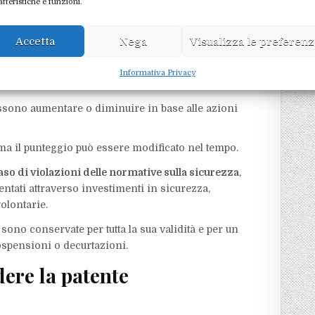
atteristiche e funzioni.
 e accettata la domanda, la patente viene rilasciata
 nel portale con tutte le informazioni aggiornate,
Accetta
Nega
Visualizza le preferen
Informativa Privacy
rsona giuridica o lavoratore autonomo).
ssono aumentare o diminuire in base alle azioni
 ma il punteggio può essere modificato nel tempo.
aso di violazioni delle normative sulla sicurezza
,
ntati attraverso investimenti in sicurezza,
olontarie.
sono conservate per tutta la sua validità e per un
ospensioni o decurtazioni.
dere la patente