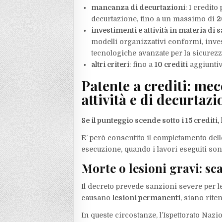
mancanza di decurtazioni
: 1 credit
decurtazione, fino a un massimo di
2
investimenti e attività in materia di 
modelli organizzativi conformi, inves
tecnologiche avanzate per la sicurezz
altri criteri
: fino a
10 crediti
aggiuntiv
Patente a crediti: me
attività e di decurtazi
Se il punteggio scende sotto i 15 credit
E’ però consentito il completamento delle
esecuzione, quando i lavori eseguiti sono
Morte o lesioni gravi: sc
Il decreto prevede sanzioni severe per l
causano
lesioni permanenti
, siano rite
In queste circostanze, l’Ispettorato Naz