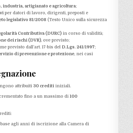
industria, artigianato e agricoltura
;
vi
per datori di lavoro, dirigenti, preposti e
to legislativo 81/2008
(Testo Unico sulla sicurezza
golarità Contributiva (DURC)
in corso di validità;
ne dei rischi (DVR)
, ove previsto;
ome previsto dall’art. 17-bis del
D.Lgs. 241/1997
;
ervizio di prevenzione e protezione
, nei casi
egnazione
engono attribuiti
30 crediti
iniziali.
incrementato fino a un massimo di
100
editi:
base agli anni di iscrizione alla Camera di