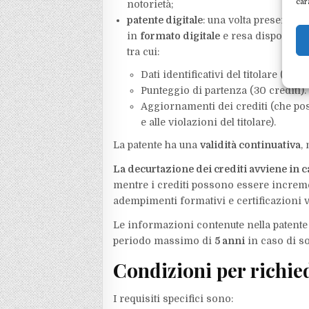
car
notorietà;
patente digitale
: una volta presentata
in
formato digitale
e resa disponibile
tra cui:
Dati identificativi del titolare (pe
Punteggio di partenza (30 crediti).
Aggiornamenti dei crediti (che po
e alle violazioni del titolare).
La patente ha una
validità continuativa
,
La decurtazione dei crediti avviene in c
mentre i crediti possono essere increme
adempimenti formativi e certificazioni v
Le informazioni contenute nella patente 
periodo massimo di
5 anni
in caso di s
Condizioni per richie
I requisiti specifici sono: