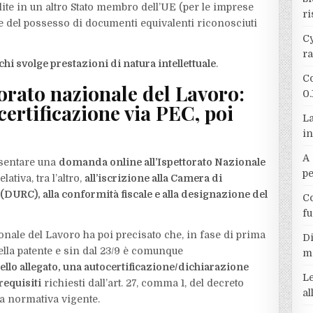
abilite in un altro Stato membro dell’UE (per le imprese
ri
e del possesso di documenti equivalenti riconosciuti
Cy
r
 chi svolge prestazioni di natura intellettuale
.
Co
orato nazionale del Lavoro:
0.
ocertificazione via PEC, poi
La
in
A 
esentare una
domanda online all’Ispettorato Nazionale
p
tiva, tra l’altro,
all’iscrizione alla Camera di
(DURC), alla conformità fiscale e alla designazione del
Co
f
ionale del Lavoro ha poi precisato che, in fase di prima
Di
ella patente e sin dal 23/9 è comunque
m
ello allegato, una autocertificazione/dichiarazione
Le
requisiti
richiesti dall’art. 27, comma 1, del decreto
a
lla normativa vigente.