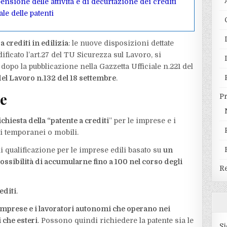
nsione delle attività e di decurtazione dei crediti
le delle patenti
 a crediti in edilizia
: le nuove disposizioni dettate
ificato l’art.27 del TU Sicurezza sul Lavoro, si
opo la pubblicazione nella Gazzetta Ufficiale n.221 del
del Lavoro n.132 del 18 settembre
.
ne
P
chiesta della “patente a crediti
” per le imprese e i
i temporanei o mobili.
di qualificazione per le imprese edili basato su
un
ossibilità di accumularne fino a 100 nel corso degli
Re
editi
.
e imprese e i lavoratori autonomi che operano nei
i che esteri
. Possono quindi richiedere la patente sia le
Si