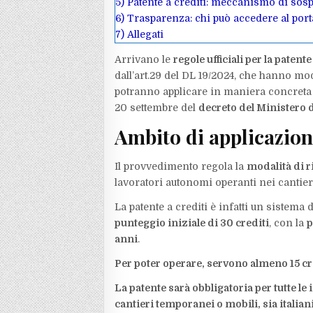
5)
Patente a crediti: meccanismo di sospe
6)
Trasparenza: chi può accedere al porta
7)
Allegati
Arrivano le
regole ufficiali per la patente
dall’art.29 del DL 19/2024, che hanno mod
potranno applicare in maniera concreta d
20 settembre del
decreto del Ministero 
Ambito di applicazio
Il provvedimento regola la
modalità di ri
lavoratori autonomi operanti nei cantier
La patente a crediti è infatti un sistema 
punteggio iniziale di 30 crediti
, con la
p
anni
.
Per poter operare, servono almeno 15 cr
La patente sarà obbligatoria per tutte l
cantieri temporanei o mobili, sia italian