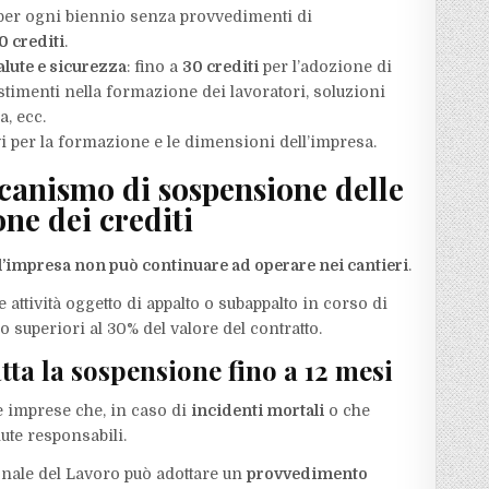
o per ogni biennio senza provvedimenti di
0 crediti
.
salute e sicurezza
: fino a
30 crediti
per l’adozione di
timenti nella formazione dei lavoratori, soluzioni
a, ecc.
i per la formazione e le dimensioni dell’impresa.
ccanismo di sospensione delle
one dei crediti
i, l’impresa non può continuare ad operare nei cantieri
.
 attività oggetto di appalto o subappalto in corso di
 superiori al 30% del valore del contratto.
atta la sospensione fino a 12 mesi
e imprese che, in caso di
incidenti mortali
o che
nute responsabili.
ionale del Lavoro può adottare un
provvedimento