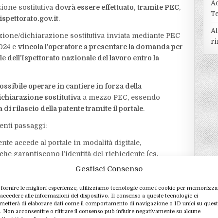
A
zione sostitutiva
dovrà essere effettuato, tramite PEC
,
T
spettorato.gov.it
.
Al
azione/dichiarazione sostitutiva inviata mediante PEC
ri
2024 e
vincola l’operatore a presentare la domanda per
ale dell’Ispettorato nazionale del lavoro entro la
ossibile operare in cantiere in forza della
ichiarazione sostitutiva
a mezzo PEC, essendo
a di rilascio della patente tramite il portale
.
enti passaggi:
ente accede al portale in modalità digitale,
che garantiscono l’identità del richiedente (es.
Gestisci Consenso
te la compilazione, il richiedente deve
ti sopra elencati. Alcuni requisiti (come il DURC e la
 fornire le migliori esperienze, utilizziamo tecnologie come i cookie per memorizza
 accedere alle informazioni del dispositivo. Il consenso a queste tecnologie ci
evono essere autocertificati, mentre altri (come
metterà di elaborare dati come il comportamento di navigazione o ID unici su ques
hiedono dichiarazioni sostitutive di atto di
o. Non acconsentire o ritirare il consenso può influire negativamente su alcune