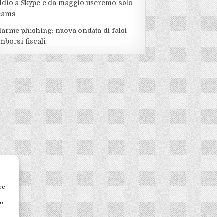
ddio a Skype e da maggio useremo solo
eams
larme phishing: nuova ondata di falsi
mborsi fiscali
re
to