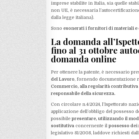
imprese stabilite in Italia, sia quelle st
non UE, è necessaria l’autocertificazion
dalla legge italiana).
Sono
esonerati i fornitori di materiali e
La domanda all’Ispett
fino al 31 ottobre aut
domanda online
Per ottenere la patente, è necessario pr
del Lavoro
, fornendo documentazione rela
Commercio, alla regolarità contributiva 
responsabile della sicurezza.
Con circolare n.4/2024, l’Ispettorato naz
applicazione dell’obbligo del possesso d
possibile
presentare, utilizzando il mod
sostitutiva
concernente il
possesso dei 
legislativo 81/2008, laddove richiesti da