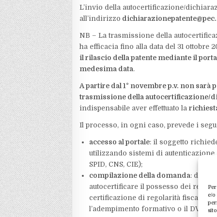
L’invio della autocertificazione/dichiara
all’indirizzo
dichiarazionepatente@pec.i
NB – La trasmissione della autocertific
ha efficacia fino alla data del 31 ottobre 
il rilascio della patente mediante il port
medesima data
.
A partire dal 1° novembre p.v. non sarà p
trasmissione della autocertificazione/d
indispensabile aver effettuato la
richiest
Il processo, in ogni caso, prevede i segu
accesso al portale
: il soggetto richied
utilizzando sistemi di autenticazione 
SPID, CNS, CIE);
compilazione della domanda
: duran
autocertificare il possesso dei requisi
Per
e/o
certificazione di regolarità fiscale) d
per
l’adempimento formativo o il DVR) ric
sit