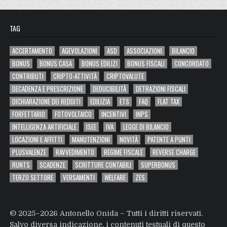
TAG
ACCERTAMENTO
AGEVOLAZIONI
ASD
ASSOCIAZIONI
BILANCIO
BONUS
BONUS CASA
BONUS EDILIZI
BONUS FISCALI
CONCORDATO
CONTRIBUTI
CRIPTO-ATTIVITÀ
CRIPTOVALUTE
DECADENZA E PRESCRIZIONE
DEDUCIBILITÀ
DETRAZIONI FISCALI
DICHIARAZIONE DEI REDDITI
EDILIZIA
ETS
FAQ
FLAT TAX
FORFETTARIO
FOTOVOLTAICO
INCENTIVI
INPS
INTELLIGENZA ARTIFICIALE
ISEE
IVA
LEGGE DI BILANCIO
LOCAZIONI E AFFITTI
MANUTENZIONI
NOVITÀ
PATENTE A PUNTI
PLUSVALENZE
RAVVEDIMENTO
REGIME FISCALE
REVERSE CHARGE
RUNTS
SCADENZE
SCRITTURE CONTABILI
SUPERBONUS
TERZO SETTORE
VERSAMENTI
WELFARE
ZES
© 2025–2026 Antonello Onida – Tutti i diritti riservati.
Salvo diversa indicazione, i contenuti testuali di questo