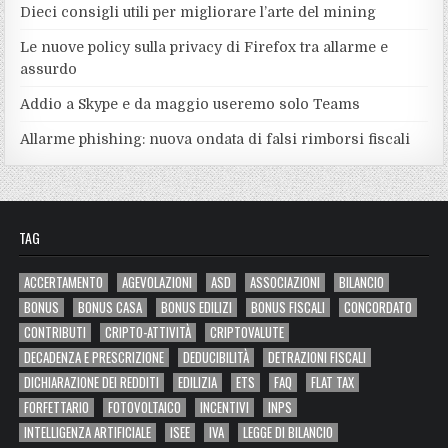
Dieci consigli utili per migliorare l’arte del mining
Le nuove policy sulla privacy di Firefox tra allarme e
assurdo
Addio a Skype e da maggio useremo solo Teams
Allarme phishing: nuova ondata di falsi rimborsi fiscali
TAG
ACCERTAMENTO
AGEVOLAZIONI
ASD
ASSOCIAZIONI
BILANCIO
BONUS
BONUS CASA
BONUS EDILIZI
BONUS FISCALI
CONCORDATO
CONTRIBUTI
CRIPTO-ATTIVITÀ
CRIPTOVALUTE
DECADENZA E PRESCRIZIONE
DEDUCIBILITÀ
DETRAZIONI FISCALI
DICHIARAZIONE DEI REDDITI
EDILIZIA
ETS
FAQ
FLAT TAX
FORFETTARIO
FOTOVOLTAICO
INCENTIVI
INPS
INTELLIGENZA ARTIFICIALE
ISEE
IVA
LEGGE DI BILANCIO