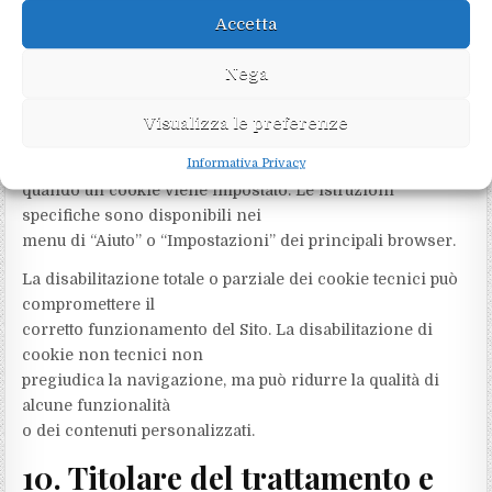
9. Gestione dei cookie tramite
Accetta
il browser
Nega
Oltre al pannello di gestione dei consensi, l’utente può
configurare il proprio
Visualizza le preferenze
browser per accettare o rifiutare tutti i cookie, oppure per
Informativa Privacy
ricevere un avviso
quando un cookie viene impostato. Le istruzioni
specifiche sono disponibili nei
menu di “Aiuto” o “Impostazioni” dei principali browser.
La disabilitazione totale o parziale dei cookie tecnici può
compromettere il
corretto funzionamento del Sito. La disabilitazione di
cookie non tecnici non
pregiudica la navigazione, ma può ridurre la qualità di
alcune funzionalità
o dei contenuti personalizzati.
10. Titolare del trattamento e