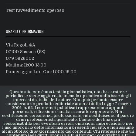
Test ravvedimento operoso
ORARIO E INFORMAZIONI
Via Regoli 4/A
07100 Sassari (SS)
079 5626002
Mattina: 11:00-13:00
Pomeriggio: Lun-Gio: 17:00-19:00
Questo sito non è una testata giornalistica, non ha carattere
periodico e viene aggiornato in modo episodico sulla base degli
interessi di studio dell’autore. Non può pertanto essere
considerato un prodotto editoriale ai sensi della Legge 7 marzo
2001, n. 62. I contenuti pubblicati rappresentano appunti
personali, riflessioni e analisi a carattere generale. Non
costituiscono consulenza professionale, né sostituiscono il parere
di un professionista qualificato. L’autore declina ogni
responsabilità per eventuali errori, omissioni, imprecisioni o per
l’uso improprio delle informazioni presenti nel sito, e non assume
alcun obbligo di aggiornamento dei contenuti. Chi ritenesse che un
contenuto leda diritti propri o altrui (privacy, copyright o altri