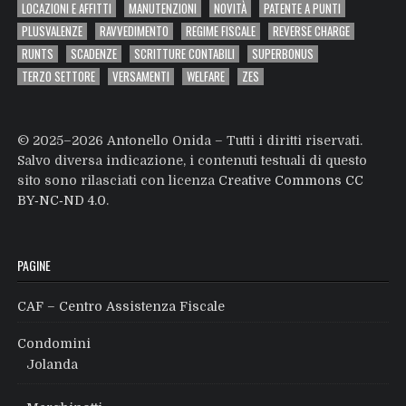
LOCAZIONI E AFFITTI
MANUTENZIONI
NOVITÀ
PATENTE A PUNTI
PLUSVALENZE
RAVVEDIMENTO
REGIME FISCALE
REVERSE CHARGE
RUNTS
SCADENZE
SCRITTURE CONTABILI
SUPERBONUS
TERZO SETTORE
VERSAMENTI
WELFARE
ZES
© 2025–2026 Antonello Onida – Tutti i diritti riservati.
Salvo diversa indicazione, i contenuti testuali di questo
sito sono rilasciati con licenza
Creative Commons CC
BY‑NC‑ND 4.0
.
PAGINE
CAF – Centro Assistenza Fiscale
Condomini
Jolanda