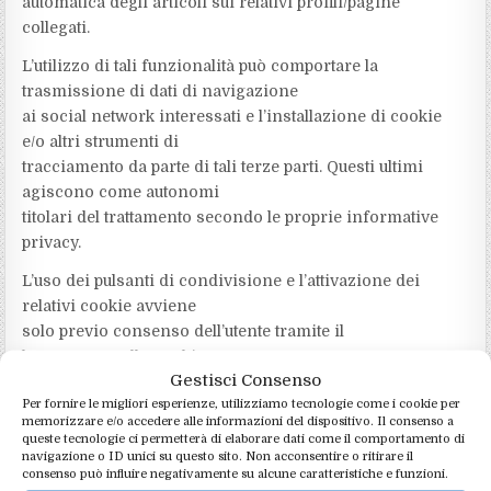
automatica degli articoli sui relativi profili/pagine
collegati.
L’utilizzo di tali funzionalità può comportare la
trasmissione di dati di navigazione
ai social network interessati e l’installazione di cookie
e/o altri strumenti di
tracciamento da parte di tali terze parti. Questi ultimi
agiscono come autonomi
titolari del trattamento secondo le proprie informative
privacy.
L’uso dei pulsanti di condivisione e l’attivazione dei
relativi cookie avviene
solo previo consenso dell’utente tramite il
banner/pannello cookie. Per conoscere
Gestisci Consenso
in dettaglio le modalità di trattamento dei dati da parte di
Per fornire le migliori esperienze, utilizziamo tecnologie come i cookie per
Facebook, LinkedIn
memorizzare e/o accedere alle informazioni del dispositivo. Il consenso a
e degli altri social network si invita a consultare le
queste tecnologie ci permetterà di elaborare dati come il comportamento di
rispettive informative privacy.
navigazione o ID unici su questo sito. Non acconsentire o ritirare il
consenso può influire negativamente su alcune caratteristiche e funzioni.