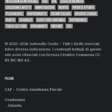
INTELLIGENZA ARTIFICIALE
ISEE
IVA
LEGGE DI BILANCIO
LOCAZIONI E AFFITTI
MANUTENZIONI
NOVITÀ
PATENTE A PUNTI
PLUSVALENZE
RAVVEDIMENTO
REGIME FISCALE
REVERSE CHARGE
RUNTS
SCADENZE
SCRITTURE CONTABILI
SUPERBONUS
TERZO SETTORE
VERSAMENTI
WELFARE
ZES
© 2025–2026 Antonello Onida – Tutti i diritti riservati.
Salvo diversa indicazione, i contenuti testuali di questo
sito sono rilasciati con licenza
Creative Commons CC
BY‑NC‑ND 4.0
.
PAGINE
CAF – Centro Assistenza Fiscale
Condomini
Jolanda