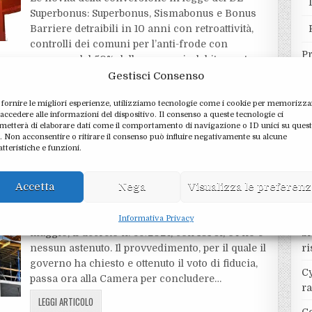
Superbonus: Superbonus, Sismabonus e Bonus
Barriere detraibili in 10 anni con retroattività,
controlli dei comuni per l’anti-frode con
P
recupero del 50% delle somme indebitamente
detratte, Bonus Ristrutturazioni al 30% dal 2028,
Gestisci Consenso
vietata…
 fornire le migliori esperienze, utilizziamo tecnologie come i cookie per memorizza
LEGGI ARTICOLO
 accedere alle informazioni del dispositivo. Il consenso a queste tecnologie ci
metterà di elaborare dati come il comportamento di navigazione o ID unici su ques
o. Non acconsentire o ritirare il consenso può influire negativamente su alcune
IMMOBILI E CONDOMINIO
Posted
atteristiche e funzioni.
Re
in
Il Senato approva la conversione
in legge del D.L. n. 39/2024
Accetta
Nega
Visualizza le preferen
16 MAGGIO 2024
Approvato dal Senato, nella mattinata di oggi, 16
Informativa Privacy
maggio, il decreto n. 39/2024, con 101 sì, 64 no e
Si
nessun astenuto. Il provvedimento, per il quale il
ri
governo ha chiesto e ottenuto il voto di fiducia,
Cy
passa ora alla Camera per concludere…
r
LEGGI ARTICOLO