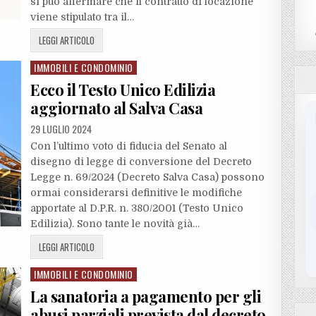
si può affermare che il contratto di locazione
viene stipulato tra il…
LEGGI ARTICOLO
IMMOBILI E CONDOMINIO
Posted
in
Ecco il Testo Unico Edilizia
aggiornato al Salva Casa
29 LUGLIO 2024
Con l’ultimo voto di fiducia del Senato al
disegno di legge di conversione del Decreto
Legge n. 69/2024 (Decreto Salva Casa) possono
ormai considerarsi definitive le modifiche
apportate al D.P.R. n. 380/2001 (Testo Unico
Edilizia). Sono tante le novità già…
LEGGI ARTICOLO
IMMOBILI E CONDOMINIO
Posted
in
La sanatoria a pagamento per gli
abusi parziali prevista dal decreto