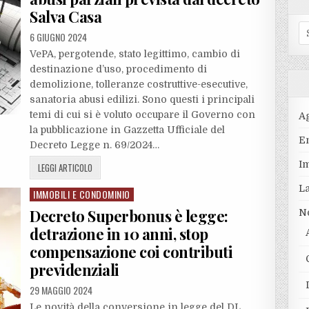
Salva Casa
S
6 GIUGNO 2024
fo
VePA, pergotende, stato legittimo, cambio di
destinazione d’uso, procedimento di
demolizione, tolleranze costruttive-esecutive,
sanatoria abusi edilizi. Sono questi i principali
temi di cui si è voluto occupare il Governo con
A
la pubblicazione in Gazzetta Ufficiale del
En
Decreto Legge n. 69/2024…
I
LEGGI ARTICOLO
L
IMMOBILI E CONDOMINIO
Posted
in
Decreto Superbonus è legge:
N
detrazione in 10 anni, stop
compensazione coi contributi
previdenziali
29 MAGGIO 2024
Le novità della conversione in legge del DL