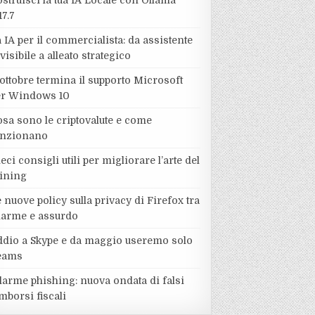
struisci la tua IA Locale con Ollama
17.7
 IA per il commercialista: da assistente
visibile a alleato strategico
ottobre termina il supporto Microsoft
er Windows 10
sa sono le criptovalute e come
unzionano
eci consigli utili per migliorare l’arte del
ining
 nuove policy sulla privacy di Firefox tra
llarme e assurdo
ddio a Skype e da maggio useremo solo
eams
larme phishing: nuova ondata di falsi
mborsi fiscali