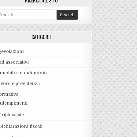
RICERCA NEL SITO
earch
r:
CATEGORIE
gevolazioni
ti associativi
mmobili e condominio
avoro e previdenza
ormativa
Adempimenti
Criptovalute
Dichiarazioni fiscali