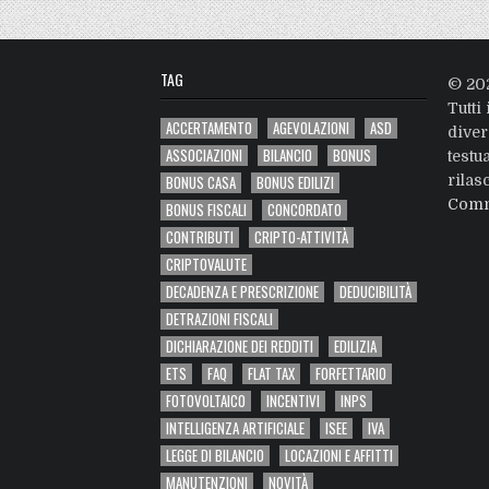
TAG
© 20
Tutti 
ACCERTAMENTO
AGEVOLAZIONI
ASD
diver
ASSOCIAZIONI
BILANCIO
BONUS
testu
BONUS CASA
BONUS EDILIZI
rilas
Comm
BONUS FISCALI
CONCORDATO
CONTRIBUTI
CRIPTO-ATTIVITÀ
CRIPTOVALUTE
DECADENZA E PRESCRIZIONE
DEDUCIBILITÀ
DETRAZIONI FISCALI
DICHIARAZIONE DEI REDDITI
EDILIZIA
ETS
FAQ
FLAT TAX
FORFETTARIO
FOTOVOLTAICO
INCENTIVI
INPS
INTELLIGENZA ARTIFICIALE
ISEE
IVA
LEGGE DI BILANCIO
LOCAZIONI E AFFITTI
MANUTENZIONI
NOVITÀ