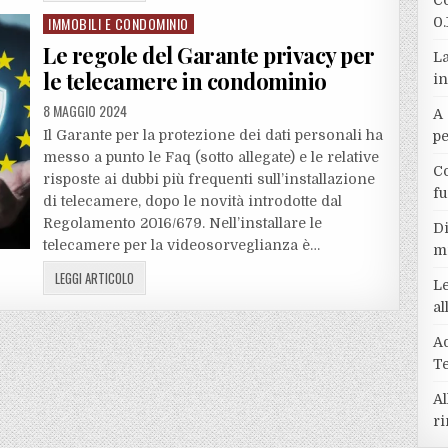
Co
IMMOBILI E CONDOMINIO
0.
Posted
in
Le regole del Garante privacy per
La
le telecamere in condominio
in
8 MAGGIO 2024
A 
Il Garante per la protezione dei dati personali ha
p
messo a punto le Faq (sotto allegate) e le relative
Co
risposte ai dubbi più frequenti sull’installazione
f
di telecamere, dopo le novità introdotte dal
Regolamento 2016/679. Nell’installare le
Di
telecamere per la videosorveglianza è…
m
LEGGI ARTICOLO
Le
a
A
T
Al
ri