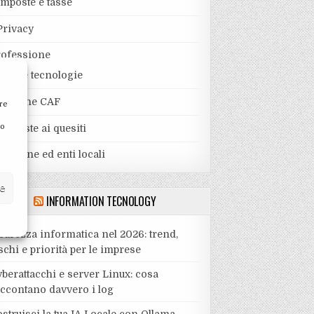
Imposte e tasse
Privacy
rofessione
Nuove tecnologie
Pratiche CAF
re
to
Risposte ai quesiti
visione ed enti locali
ze
INFORMATION TECNOLOGY
curezza informatica nel 2026: trend,
schi e priorità per le imprese
berattacchi e server Linux: cosa
accontano davvero i log