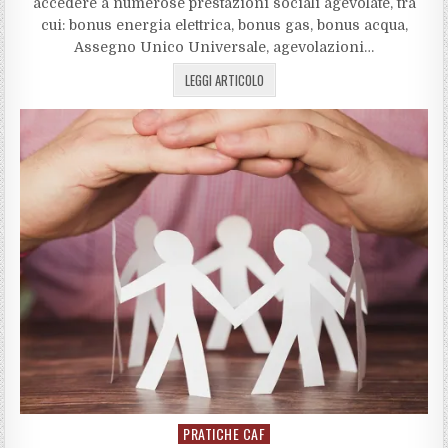
accedere a numerose prestazioni sociali agevolate, tra
cui: bonus energia elettrica, bonus gas, bonus acqua,
Assegno Unico Universale, agevolazioni…
LEGGI ARTICOLO
PRATICHE CAF
Posted