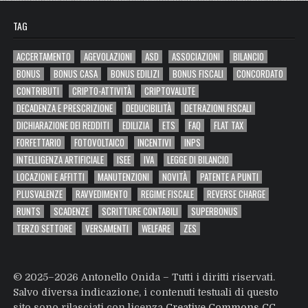
TAG
ACCERTAMENTO
AGEVOLAZIONI
ASD
ASSOCIAZIONI
BILANCIO
BONUS
BONUS CASA
BONUS EDILIZI
BONUS FISCALI
CONCORDATO
CONTRIBUTI
CRIPTO-ATTIVITÀ
CRIPTOVALUTE
DECADENZA E PRESCRIZIONE
DEDUCIBILITÀ
DETRAZIONI FISCALI
DICHIARAZIONE DEI REDDITI
EDILIZIA
ETS
FAQ
FLAT TAX
FORFETTARIO
FOTOVOLTAICO
INCENTIVI
INPS
INTELLIGENZA ARTIFICIALE
ISEE
IVA
LEGGE DI BILANCIO
LOCAZIONI E AFFITTI
MANUTENZIONI
NOVITÀ
PATENTE A PUNTI
PLUSVALENZE
RAVVEDIMENTO
REGIME FISCALE
REVERSE CHARGE
RUNTS
SCADENZE
SCRITTURE CONTABILI
SUPERBONUS
TERZO SETTORE
VERSAMENTI
WELFARE
ZES
© 2025–2026 Antonello Onida – Tutti i diritti riservati.
Salvo diversa indicazione, i contenuti testuali di questo
sito sono rilasciati con licenza
Creative Commons CC