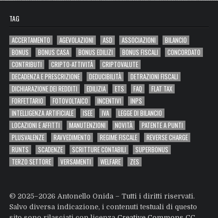
TAG
ACCERTAMENTO
AGEVOLAZIONI
ASD
ASSOCIAZIONI
BILANCIO
BONUS
BONUS CASA
BONUS EDILIZI
BONUS FISCALI
CONCORDATO
CONTRIBUTI
CRIPTO-ATTIVITÀ
CRIPTOVALUTE
DECADENZA E PRESCRIZIONE
DEDUCIBILITÀ
DETRAZIONI FISCALI
DICHIARAZIONE DEI REDDITI
EDILIZIA
ETS
FAQ
FLAT TAX
FORFETTARIO
FOTOVOLTAICO
INCENTIVI
INPS
INTELLIGENZA ARTIFICIALE
ISEE
IVA
LEGGE DI BILANCIO
LOCAZIONI E AFFITTI
MANUTENZIONI
NOVITÀ
PATENTE A PUNTI
PLUSVALENZE
RAVVEDIMENTO
REGIME FISCALE
REVERSE CHARGE
RUNTS
SCADENZE
SCRITTURE CONTABILI
SUPERBONUS
TERZO SETTORE
VERSAMENTI
WELFARE
ZES
© 2025–2026 Antonello Onida – Tutti i diritti riservati.
Salvo diversa indicazione, i contenuti testuali di questo
sito sono rilasciati con licenza
Creative Commons CC