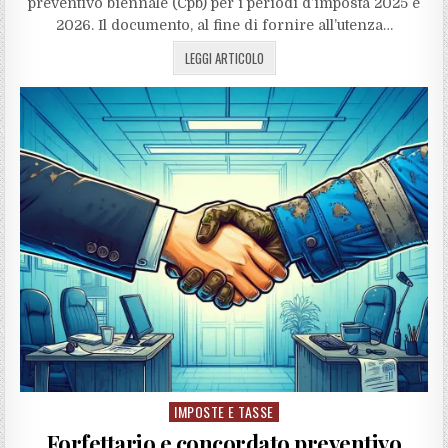
preventivo biennale (Cpb) per i periodi d’imposta 2025 e
2026. Il documento, al fine di fornire all’utenza…
LEGGI ARTICOLO
IMPOSTE E TASSE
Posted
in
Forfettario e concordato preventivo