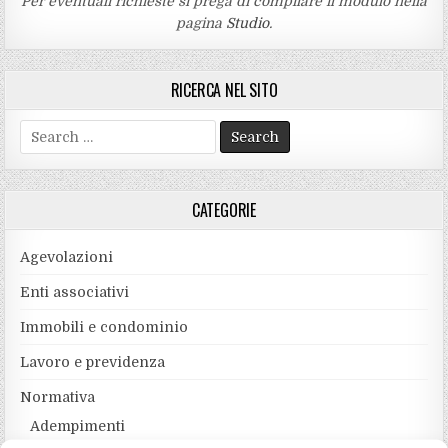
Per eventuali richieste si prega di compilare il modulo nella
pagina
Studio
.
RICERCA NEL SITO
Search
for:
CATEGORIE
Agevolazioni
Enti associativi
Immobili e condominio
Lavoro e previdenza
Normativa
Adempimenti