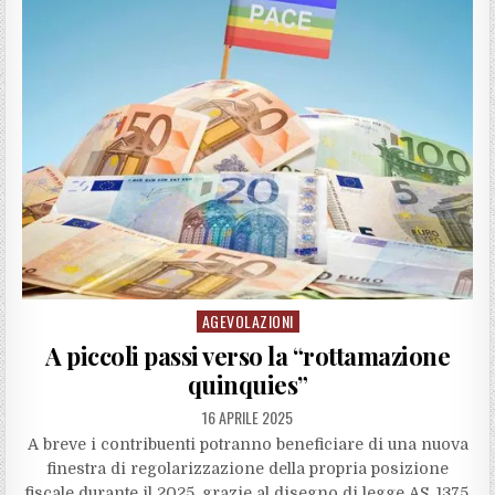
AGEVOLAZIONI
Posted
in
A piccoli passi verso la “rottamazione
quinquies”
16 APRILE 2025
A breve i contribuenti potranno beneficiare di una nuova
finestra di regolarizzazione della propria posizione
fiscale durante il 2025, grazie al disegno di legge AS. 1375,