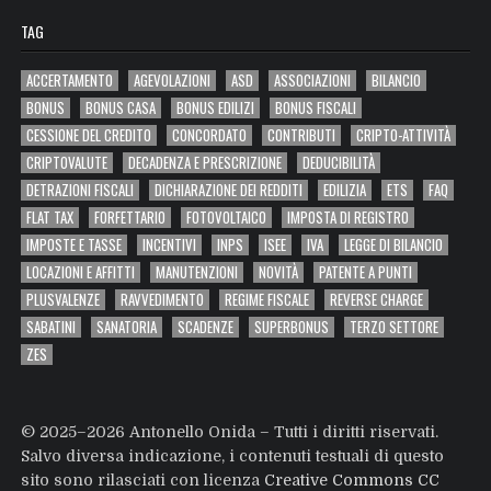
TAG
ACCERTAMENTO
AGEVOLAZIONI
ASD
ASSOCIAZIONI
BILANCIO
BONUS
BONUS CASA
BONUS EDILIZI
BONUS FISCALI
CESSIONE DEL CREDITO
CONCORDATO
CONTRIBUTI
CRIPTO-ATTIVITÀ
CRIPTOVALUTE
DECADENZA E PRESCRIZIONE
DEDUCIBILITÀ
DETRAZIONI FISCALI
DICHIARAZIONE DEI REDDITI
EDILIZIA
ETS
FAQ
FLAT TAX
FORFETTARIO
FOTOVOLTAICO
IMPOSTA DI REGISTRO
IMPOSTE E TASSE
INCENTIVI
INPS
ISEE
IVA
LEGGE DI BILANCIO
LOCAZIONI E AFFITTI
MANUTENZIONI
NOVITÀ
PATENTE A PUNTI
PLUSVALENZE
RAVVEDIMENTO
REGIME FISCALE
REVERSE CHARGE
SABATINI
SANATORIA
SCADENZE
SUPERBONUS
TERZO SETTORE
ZES
© 2025–2026 Antonello Onida – Tutti i diritti riservati.
Salvo diversa indicazione, i contenuti testuali di questo
sito sono rilasciati con licenza
Creative Commons CC