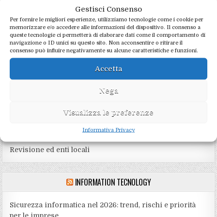
Criptovalute
Gestisci Consenso
Per fornire le migliori esperienze, utilizziamo tecnologie come i cookie per
Dichiarazioni fiscali
memorizzare e/o accedere alle informazioni del dispositivo. Il consenso a
queste tecnologie ci permetterà di elaborare dati come il comportamento di
navigazione o ID unici su questo sito. Non acconsentire o ritirare il
Imposte e tasse
consenso può influire negativamente su alcune caratteristiche e funzioni.
Privacy
Accetta
Professione
Nega
Nuove tecnologie
Visualizza le preferenze
Pratiche CAF
Informativa Privacy
Risposte ai quesiti
Revisione ed enti locali
INFORMATION TECNOLOGY
Sicurezza informatica nel 2026: trend, rischi e priorità
per le imprese