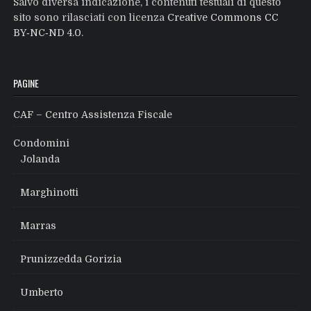
Salvo diversa indicazione, i contenuti testuali di questo
sito sono rilasciati con licenza
Creative Commons CC
BY‑NC‑ND 4.0
.
PAGINE
CAF – Centro Assistenza Fiscale
Condomini
Jolanda
Marghinotti
Marras
Prunizzedda Gorizia
Umberto