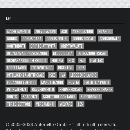
TAG
ACCERTAMENTO
AGEVOLAZIONI
ASD
ASSOCIAZIONI
BILANCIO
BONUS
BONUS CASA
BONUS EDILIZI
BONUS FISCALI
CONCORDATO
CONTRIBUTI
CRIPTO-ATTIVITÀ
CRIPTOVALUTE
DECADENZA E PRESCRIZIONE
DEDUCIBILITÀ
DETRAZIONI FISCALI
DICHIARAZIONE DEI REDDITI
EDILIZIA
ETS
FAQ
FLAT TAX
FORFETTARIO
FOTOVOLTAICO
INCENTIVI
INPS
INTELLIGENZA ARTIFICIALE
ISEE
IVA
LEGGE DI BILANCIO
LOCAZIONI E AFFITTI
MANUTENZIONI
NOVITÀ
PATENTE A PUNTI
PLUSVALENZE
RAVVEDIMENTO
REGIME FISCALE
REVERSE CHARGE
RUNTS
SCADENZE
SCRITTURE CONTABILI
SUPERBONUS
TERZO SETTORE
VERSAMENTI
WELFARE
ZES
© 2025–2026 Antonello Onida – Tutti i diritti riservati.