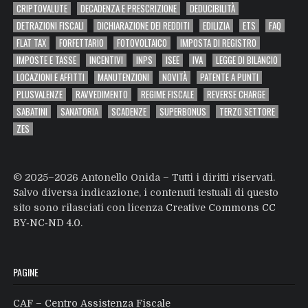
CRIPTOVALUTE
DECADENZA E PRESCRIZIONE
DEDUCIBILITÀ
DETRAZIONI FISCALI
DICHIARAZIONE DEI REDDITI
EDILIZIA
ETS
FAQ
FLAT TAX
FORFETTARIO
FOTOVOLTAICO
IMPOSTA DI REGISTRO
IMPOSTE E TASSE
INCENTIVI
INPS
ISEE
IVA
LEGGE DI BILANCIO
LOCAZIONI E AFFITTI
MANUTENZIONI
NOVITÀ
PATENTE A PUNTI
PLUSVALENZE
RAVVEDIMENTO
REGIME FISCALE
REVERSE CHARGE
SABATINI
SANATORIA
SCADENZE
SUPERBONUS
TERZO SETTORE
ZES
© 2025–2026 Antonello Onida – Tutti i diritti riservati.
Salvo diversa indicazione, i contenuti testuali di questo
sito sono rilasciati con licenza
Creative Commons CC
BY‑NC‑ND 4.0
.
PAGINE
CAF – Centro Assistenza Fiscale