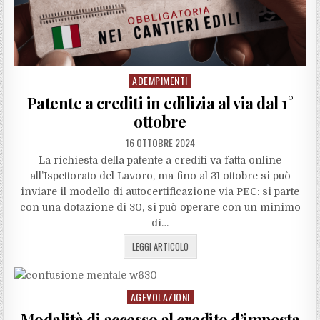
ADEMPIMENTI
Posted
in
Patente a crediti in edilizia al via dal 1°
ottobre
16 OTTOBRE 2024
La richiesta della patente a crediti va fatta online
all’Ispettorato del Lavoro, ma fino al 31 ottobre si può
inviare il modello di autocertificazione via PEC: si parte
con una dotazione di 30, si può operare con un minimo
di…
LEGGI ARTICOLO
AGEVOLAZIONI
Posted
in
Modalità di accesso al credito d’imposta