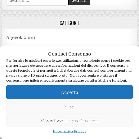
for:
CATEGORIE
Agevolazioni
Enti associativi
Gestisci Consenso
Immobili e condominio
Per fornire le migliori esperienze, utilizziamo tecnologie come i cookie per
memorizzare e/o accedere alle informazioni del dispositivo. Il consenso a
Lavoro e previdenza
queste tecnologie ci permetterà di elaborare dati come il comportamento di
navigazione o ID unici su questo sito. Non acconsentire o ritirare il
consenso può influire negativamente su alcune caratteristiche e funzioni.
Normativa
Adempimenti
Accetta
Criptovalute
Nega
Dichiarazioni fiscali
Visualizza le preferenze
Imposte e tasse
Informativa Privacy
Privacy