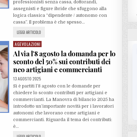
professionisti senza cassa, dottorandi,
assegnisti e figure ibride che sfuggono alla
logica classica “dipendente / autonomo con
cassa”. Il problema è che spesso…
LEGGI ARTICOLO
AGEVOLAZIONI
Posted
in
Al via l’8 agosto la domanda per lo
sconto del 50% sui contributi dei
neo artigiani e commercianti
13 AGOSTO 2025
Si è partiti l’8 agosto con le domande per
chiedere lo sconto contributi per artigiani e
commercianti. La Manovra di bilancio 2025 ha
introdotto un’importante novità per i lavoratori
autonomi che lavorano come artigiani e
commercianti. Riguarda il tema dei contributi:
è…
LEGGI ARTICOLO