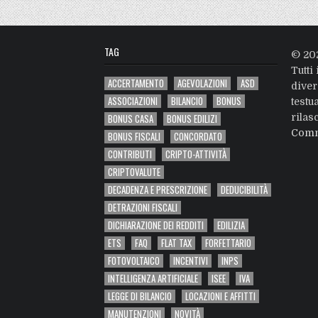
TAG
© 20
Tutti 
ACCERTAMENTO
AGEVOLAZIONI
ASD
diver
ASSOCIAZIONI
BILANCIO
BONUS
testu
BONUS CASA
BONUS EDILIZI
rilas
Comm
BONUS FISCALI
CONCORDATO
CONTRIBUTI
CRIPTO-ATTIVITÀ
CRIPTOVALUTE
DECADENZA E PRESCRIZIONE
DEDUCIBILITÀ
DETRAZIONI FISCALI
DICHIARAZIONE DEI REDDITI
EDILIZIA
ETS
FAQ
FLAT TAX
FORFETTARIO
FOTOVOLTAICO
INCENTIVI
INPS
INTELLIGENZA ARTIFICIALE
ISEE
IVA
LEGGE DI BILANCIO
LOCAZIONI E AFFITTI
MANUTENZIONI
NOVITÀ