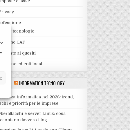
Imposte e tasse
Privacy
rofessione
Nuove tecnologie
Pratiche CAF
re
to
Risposte ai quesiti
visione ed enti locali
ze
INFORMATION TECNOLOGY
curezza informatica nel 2026: trend,
schi e priorità per le imprese
berattacchi e server Linux: cosa
accontano davvero i log