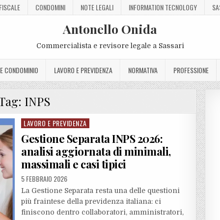
FISCALE
CONDOMINI
NOTE LEGALI
INFORMATION TECNOLOGY
SA
Antonello Onida
Commercialista e revisore legale a Sassari
 E CONDOMINIO
LAVORO E PREVIDENZA
NORMATIVA
PROFESSIONE
Tag:
INPS
LAVORO E PREVIDENZA
Posted
in
Gestione Separata INPS 2026:
analisi aggiornata di minimali,
massimali e casi tipici
5 FEBBRAIO 2026
La Gestione Separata resta una delle questioni
più fraintese della previdenza italiana: ci
finiscono dentro collaboratori, amministratori,