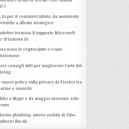
struisci la tua IA Locale con Ollama
17.7
 IA per il commercialista: da assistente
visibile a alleato strategico
ottobre termina il supporto Microsoft
er Windows 10
sa sono le criptovalute e come
unzionano
eci consigli utili per migliorare l’arte del
ining
 nuove policy sulla privacy di Firefox tra
llarme e assurdo
ddio a Skype e da maggio useremo solo
eams
larme phishing: nuova ondata di falsi
mborsi fiscali