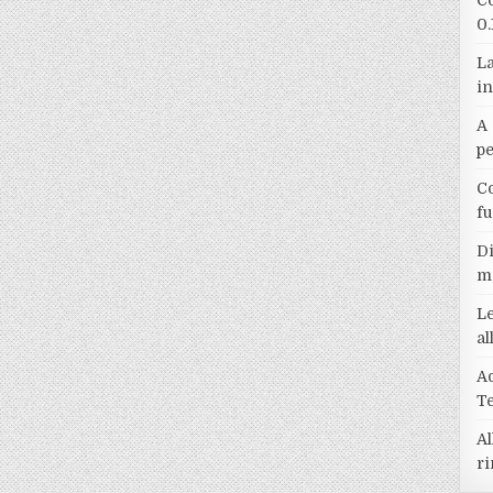
Co
0.
La
in
A 
p
Co
f
Di
m
Le
a
A
T
Al
ri