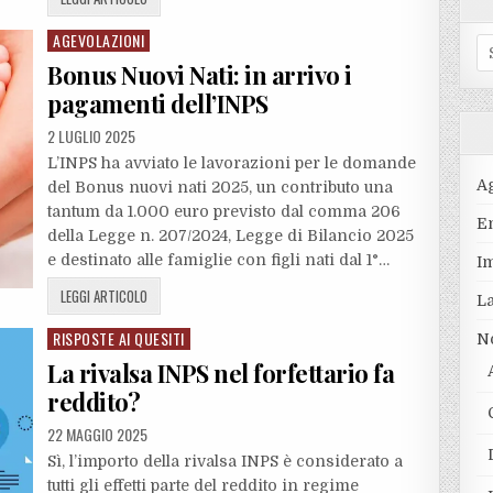
AGEVOLAZIONI
Posted
S
in
Bonus Nuovi Nati: in arrivo i
fo
pagamenti dell’INPS
2 LUGLIO 2025
L’INPS ha avviato le lavorazioni per le domande
A
del Bonus nuovi nati 2025, un contributo una
tantum da 1.000 euro previsto dal comma 206
En
della Legge n. 207/2024, Legge di Bilancio 2025
e destinato alle famiglie con figli nati dal 1°…
I
LEGGI ARTICOLO
L
RISPOSTE AI QUESITI
Posted
N
in
La rivalsa INPS nel forfettario fa
reddito?
22 MAGGIO 2025
Sì, l’importo della rivalsa INPS è considerato a
tutti gli effetti parte del reddito in regime