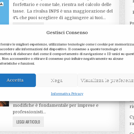
forfettario e come tale, rientra nel calcolo delle
tasse. La rivalsa INPS è una maggiorazione del
4% che puoi scegliere di aggiungere ai tuoi…
P
LEGGI ARTICOLO
Gestisci Consenso
LAVORO E PREVIDENZA
Posted
 fornire le migliori esperienze, utilizziamo tecnologie come i cookie per memorizza
in
Sanzioni Contributi INPS 2025:
 accedere alle informazioni del dispositivo. Il consenso a queste tecnologie ci
cambiano tassi e ravvedimento
metterà di elaborare dati come il comportamento di navigazione o ID unici su ques
o. Non acconsentire o ritirare il consenso può influire negativamente su alcune
atteristiche e funzioni.
8 MARZO 2025
Re
Le recenti decisioni legislative e le variazioni
dei tassi di interesse europei hanno un impatto
Accetta
Nega
Visualizza le preferen
significativo sul calcolo delle sanzioni applicate
in caso di mancato o ritardato versamento dei
Informativa Privacy
contributi previdenziali. Capire queste
Si
modifiche è fondamentale per imprese e
ri
professionisti…
Cy
LEGGI ARTICOLO
r