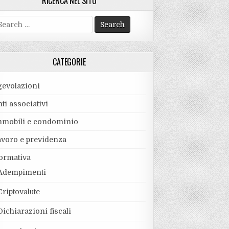
RICERCA NEL SITO
earch
r:
CATEGORIE
gevolazioni
ti associativi
mmobili e condominio
avoro e previdenza
ormativa
Adempimenti
Criptovalute
Dichiarazioni fiscali