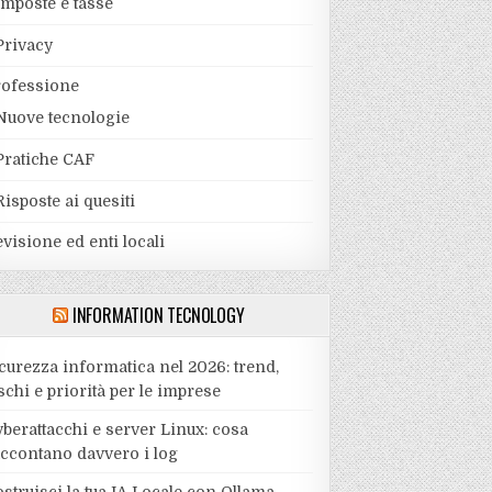
Imposte e tasse
Privacy
rofessione
Nuove tecnologie
Pratiche CAF
Risposte ai quesiti
visione ed enti locali
INFORMATION TECNOLOGY
curezza informatica nel 2026: trend,
schi e priorità per le imprese
berattacchi e server Linux: cosa
accontano davvero i log