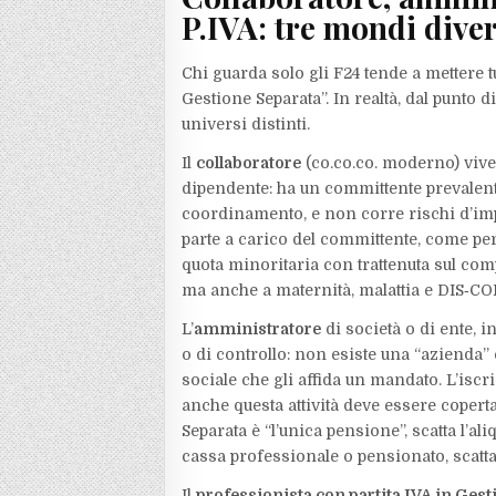
P.IVA: tre mondi diver
Chi guarda solo gli F24 tende a mettere t
Gestione Separata”. In realtà, dal punto d
universi distinti.
Il
collaboratore
(co.co.co. moderno) vive
dipendente: ha un committente prevalente
coordinamento, e non corre rischi d’imp
parte a carico del committente, come pe
quota minoritaria con trattenuta sul co
ma anche a maternità, malattia e DIS‑COLL
L’
amministratore
di società o di ente,
o di controllo: non esiste una “azienda
sociale che gli affida un mandato. L’isc
anche questa attività deve essere copert
Separata è “l’unica pensione”, scatta l’ali
cassa professionale o pensionato, scatta l
Il
professionista con partita IVA in Ges