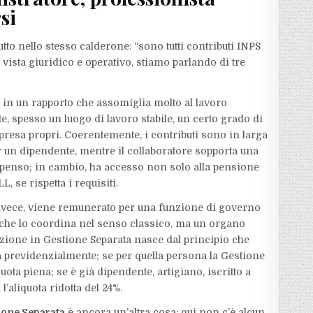
si
utto nello stesso calderone: “sono tutti contributi INPS
i vista giuridico e operativo, stiamo parlando di tre
 in un rapporto che assomiglia molto al lavoro
, spesso un luogo di lavoro stabile, un certo grado di
resa propri. Coerentemente, i contributi sono in larga
r un dipendente, mentre il collaboratore sopporta una
mpenso; in cambio, ha accesso non solo alla pensione
, se rispetta i requisiti.
 invece, viene remunerato per una funzione di governo
” che lo coordina nel senso classico, ma un organo
rizione in Gestione Separata nasce dal principio che
a previdenzialmente; se per quella persona la Gestione
quota piena; se è già dipendente, artigiano, iscritto a
’aliquota ridotta del 24%.
tione Separata
è ancora un’altra cosa: qui non c’è alcun