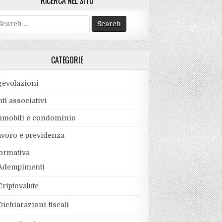
RICERCA NEL SITO
earch
r:
CATEGORIE
gevolazioni
ti associativi
mmobili e condominio
avoro e previdenza
ormativa
Adempimenti
Criptovalute
Dichiarazioni fiscali