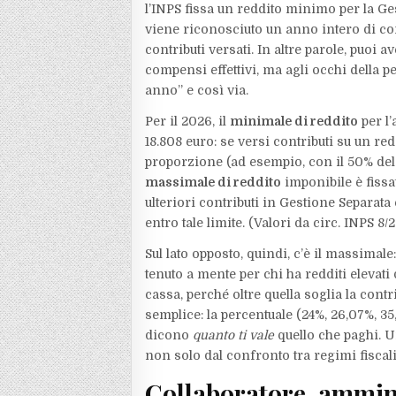
l’INPS fissa un reddito minimo per la Ge
viene riconosciuto un anno intero di co
contributi versati. In altre parole, puoi 
compensi effettivi, ma agli occhi della p
anno” e così via.
Per il 2026, il
minimale di reddito
per l’
18.808 euro: se versi contributi su un red
proporzione (ad esempio, con il 50% del 
massimale di reddito
imponibile è fissat
ulteriori contributi in Gestione Separat
entro tale limite. (Valori da circ. INPS 
Sul lato opposto, quindi, c’è il massimal
tenuto a mente per chi ha redditi eleva
cassa, perché oltre quella soglia la cont
semplice: la percentuale (24%, 26,07%, 35
dicono
quanto ti vale
quello che paghi. U
non solo dal confronto tra regimi fiscali
Collaboratore, ammini