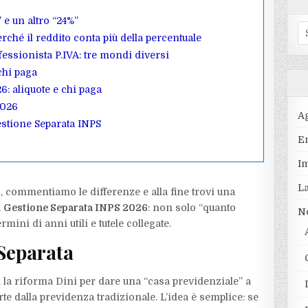
 e un altro “24%”
S
rché il reddito conta più della percentuale
fo
essionista P.IVA: tre mondi diversi
chi paga
6: aliquote e chi paga
2026
A
estione Separata INPS
En
I
L
i, commentiamo le differenze e alla fine trovi una
a
Gestione Separata INPS 2026
: non solo “quanto
N
mini di anni utili e tutele collegate.
 Separata
 la riforma Dini per dare una “casa previdenziale” a
e dalla previdenza tradizionale. L’idea è semplice: se