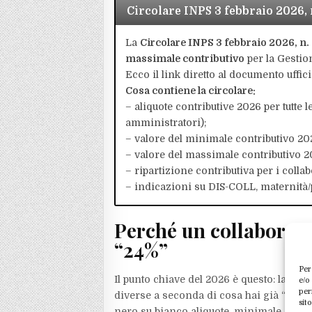
Circolare INPS 3 febbraio 2026, 
La
Circolare INPS 3 febbraio 2026, n.
massimale contributivo
per la Gestio
Ecco il link diretto al documento uffic
Cosa contiene la circolare:
– aliquote contributive 2026 per tutte l
amministratori);
– valore del minimale contributivo 20
– valore del massimale contributivo 2
– ripartizione contributiva per i collab
– indicazioni su DIS-COLL, maternità/pa
Perché un collaborato
“24%”
Per
Il punto chiave del 2026 è questo: la stes
e/o
per
diverse a seconda di cosa hai già “alle s
sit
nero su bianco aliquote, minimale e mass