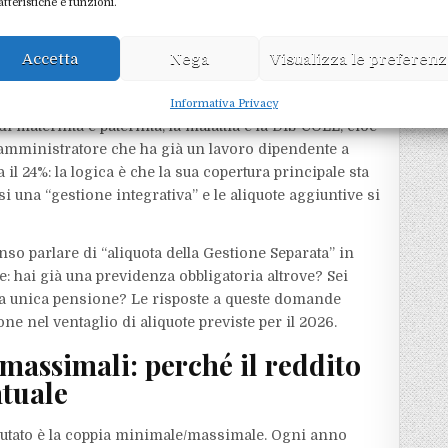
atteristiche e funzioni.
a Gestione Separata è la tua
unica
previdenza, l’aliquota
 sei pensionato, l’aliquota scende.
Accetta
Nega
Visualizza le preferen
co., senza altre coperture e non pensionato, paga nel
 al 33,72% per alcune tipologie senza DIS‑COLL): dentro
Informativa Privacy
 di maternità e paternità, la malattia e la DIS‑COLL, cioè
 amministratore che ha già un lavoro dipendente a
il 24%: la logica è che la sua copertura principale sta
si una “gestione integrativa” e le aliquote aggiuntive si
o parlare di “aliquota della Gestione Separata” in
e: hai già una previdenza obbligatoria altrove? Sei
ua unica pensione? Le risposte a queste domande
e nel ventaglio di aliquote previste per il 2026.
 massimali: perché il reddito
ntuale
lutato è la coppia minimale/massimale. Ogni anno