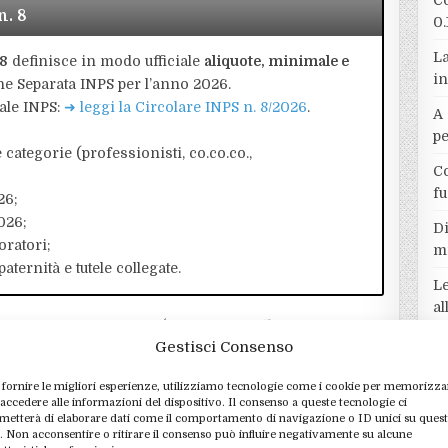
Co
n. 8
0.
La
 8
definisce in modo ufficiale
aliquote, minimale e
in
ne Separata INPS per l’anno 2026.
iale INPS:
➜ leggi la Circolare INPS n. 8/2026
.
A 
p
e categorie (professionisti, co.co.co.,
Co
f
26;
026;
Di
oratori;
m
ternità e tutele collegate.
Le
a
re paga “35%” e un altro
A
Gestisci Consenso
T
 fornire le migliori esperienze, utilizziamo tecnologie come i cookie per memorizza
Al
sa tipologia di attività può scontare percentuali molto
 accedere alle informazioni del dispositivo. Il consenso a queste tecnologie ci
metterà di elaborare dati come il comportamento di navigazione o ID unici su ques
ri
palle”. La circolare INPS 3 febbraio 2026, n. 8 mette
o. Non acconsentire o ritirare il consenso può influire negativamente su alcune
imale per la Gestione Separata, ma la logica è più