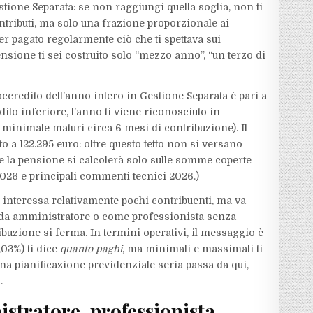
stione Separata: se non raggiungi quella soglia, non ti
ntributi, ma solo una frazione proporzionale ai
aver pagato regolarmente ciò che ti spettava sui
ensione ti sei costruito solo “mezzo anno”, “un terzo di
accredito dell’anno intero in Gestione Separata è pari a
dito inferiore, l’anno ti viene riconosciuto in
minimale maturi circa 6 mesi di contribuzione). Il
o a 122.295 euro: oltre questo tetto non si versano
a e la pensione si calcolerà solo sulle somme coperte
8/2026 e principali commenti tecnici 2026.)
e: interessa relativamente pochi contribuenti, ma va
ti da amministratore o come professionista senza
ribuzione si ferma. In termini operativi, il messaggio è
,03%) ti dice
quanto paghi
, ma minimali e massimali ti
na pianificazione previdenziale seria passa da qui,
.
stratore, professionista