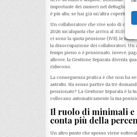
car
importante dei numeri nel dettaglio: se l
è più alta; se hai già un’altra copertura o
Un collaboratore che vive solo di co.co.
2026 un’aliquota che arriva al 35,03% (o
ci sono la quota pensione (IVS), le tutele
la disoccupazione dei collaboratori. Un
tempo pieno o è pensionato, invece, paga 
altrove, la Gestione Separata diventa qua
riducono.
La conseguenza pratica è che non ha sens
astratto. Ha senso partire da tre domand
pensionato? La Gestione Separata è la t
collocano automaticamente la tua posizion
Il ruolo di minimali e
conta più della perce
Un altro punto che spesso viene sottova