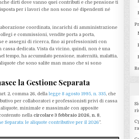
 anche dirti dove vanno quei contributi e che pensione ti
risposta per i lavori che non sono né dipendenti né
P
ollaborazione coordinata, incarichi di amministrazione
collegi e commissioni, vendite porta a porta,
se e assegni di ricerca, fino ai professionisti con
 cassa dedicata. Vista da vicino, quindi, non è una
nel tempo, ha accumulato pensione, maternità, malattia,
 aliquote che sono salite man mano che si sono
Re
asce la Gestione Separata
’art. 2, comma 26, della
legge 8 agosto 1995, n. 335
, che
ibutivo per collaboratori e professionisti privi di cassa
Si
 aliquote, minimale e massimale con apposite
ri
 contenuto nella
circolare 3 febbraio 2026, n. 8
,
Cy
e Separata: le aliquote contributive per il 2026
”.
r