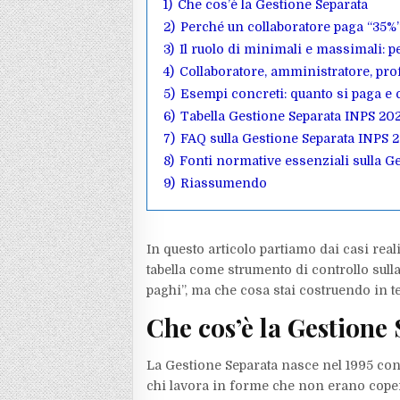
1)
Che cos’è la Gestione Separata
2)
Perché un collaboratore paga “35%”
3)
Il ruolo di minimali e massimali: pe
4)
Collaboratore, amministratore, prof
5)
Esempi concreti: quanto si paga e 
6)
Tabella Gestione Separata INPS 202
7)
FAQ sulla Gestione Separata INPS 
8)
Fonti normative essenziali sulla G
9)
Riassumendo
In questo articolo partiamo dai casi real
tabella come strumento di controllo sull
paghi”, ma che cosa stai costruendo in ter
Che cos’è la Gestione
La Gestione Separata nasce nel 1995 con
chi lavora in forme che non erano copert