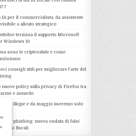
struisci la tua IA Locale con Ollama
17.7
 IA per il commercialista: da assistente
visibile a alleato strategico
ottobre termina il supporto Microsoft
er Windows 10
sa sono le criptovalute e come
unzionano
eci consigli utili per migliorare l’arte del
ining
 nuove policy sulla privacy di Firefox tra
llarme e assurdo
ddio a Skype e da maggio useremo solo
eams
re
larme phishing: nuova ondata di falsi
to
mborsi fiscali