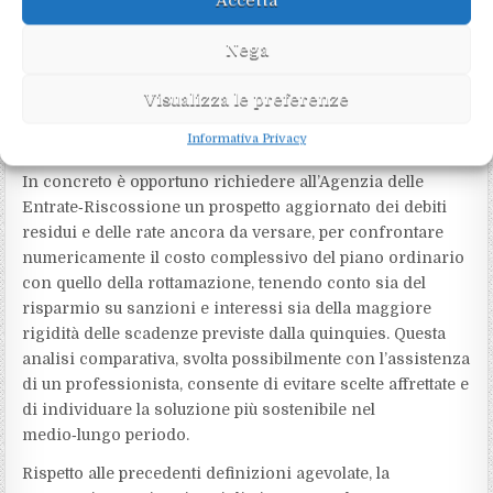
Accetta
agevolata.
L’adesione alla rottamazione non comporta
Nega
automaticamente la cancellazione di fermi
amministrativi o ipoteche già iscritti, che restano efficaci
Visualizza le preferenze
fino all’estinzione del debito o a specifici provvedimenti
Informativa Privacy
dell’agente della riscossione.
In concreto è opportuno richiedere all’Agenzia delle
Entrate‑Riscossione un prospetto aggiornato dei debiti
residui e delle rate ancora da versare, per confrontare
numericamente il costo complessivo del piano ordinario
con quello della rottamazione, tenendo conto sia del
risparmio su sanzioni e interessi sia della maggiore
rigidità delle scadenze previste dalla quinquies. Questa
analisi comparativa, svolta possibilmente con l’assistenza
di un professionista, consente di evitare scelte affrettate e
di individuare la soluzione più sostenibile nel
medio‑lungo periodo.​
Rispetto alle precedenti definizioni agevolate, la