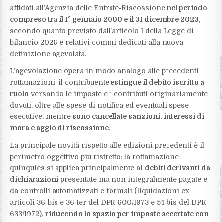
affidati all’Agenzia delle Entrate‑Riscossione
nel periodo
compreso tra il 1° gennaio 2000 e il 31 dicembre 2023
,
secondo quanto previsto dall’articolo 1 della Legge di
bilancio 2026 e relativi commi dedicati alla nuova
definizione agevolata.
L’agevolazione opera in modo analogo alle precedenti
rottamazioni: il contribuente
estingue il debito iscritto a
ruolo
versando le imposte e i contributi originariamente
dovuti, oltre alle spese di notifica ed eventuali spese
esecutive, mentre
sono cancellate sanzioni, interessi di
mora e aggio di riscossione
.
La principale novità rispetto alle edizioni precedenti è il
perimetro oggettivo più ristretto: la rottamazione
quinquies si applica principalmente ai
debiti derivanti da
dichiarazioni
presentate ma non integralmente pagate e
da controlli automatizzati e formali (liquidazioni ex
articoli 36‑bis e 36‑ter del DPR 600/1973 e 54‑bis del DPR
633/1972),
riducendo lo spazio per imposte accertate con