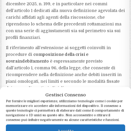
dicembre 2025, n. 199, e in particolare nei commi
dell’articolo 1 dedicati alla nuova definizione agevolata dei
carichi affidati agli agenti della riscossione, che
riprendono lo schema delle precedenti rottamazioni ma
con una serie di aggiustamenti sia sul perimetro sia sui
profili finanziari.
Il riferimento all’estensione ai soggetti coinvolti in
procedure di
composizione della crisi e
sovraindebitamento
è espressamente previsto
dall’articolo 1, comma 96, della legge, che consente di
ricomprendere nella definizione anche debiti inseriti in
piani omologati, nei limiti e secondo le modalità fissate
dai provvedimenti giudiziali.
Gestisci Consenso
La rottamazione quinquies non sostituisce
Per fornire le migliori esperienze, utilizziamo tecnologie come i cookie per
automaticamente i piani di rateazione ordinaria ex DPR
memorizzare e/o accedere alle informazioni del dispositivo. Il consenso a
queste tecnologie ci permetterà di elaborare dati come il comportamento di
602/1973 eventualmente già in essere: il contribuente
navigazione o ID unici su questo sito. Non acconsentire o ritirare il
deve scegliere in modo consapevole se mantenere la
consenso può influire negativamente su alcune caratteristiche e funzioni.
dilazione “classica” oppure aderire alla nuova definizione