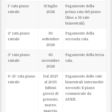
1ª rata piano
31 luglio
Pagamento della
rateale
2026
prima rata del piano
(fino a 54 rate
bimestrali).
2ª rata piano
30
Pagamento della
rateale
settembre
seconda rata.
2026
3ª rata piano
30
Pagamento della terza
rateale
novembre
rata.
2026
4ª‑51ª rata piano
Dal 2027
Pagamento delle rate
rateale
al 2035
bimestrali intermedie
(ultimi
secondo il piano
giorni di
comunicato da
gennaio,
ADER.
marzo,
maggio,