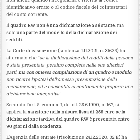
non anche quando l’irregolarità è riferita al codice
identificativo errato o al codice fiscale dei cointestatari
del conto corrente.
Il
quadro RW non è una dichiarazione a sé stante
, ma
solo
una parte del modello della dichiarazione dei
redditi
.
La Corte di cassazione (sentenza 4.11.2021, n. 31626) ha
affermato che “
se la dichiarazione dei redditi della persona
è stata presentata, peraltro completa nelle sue ulteriori
parti,
ma con omessa compilazione di un quadro o modulo
,
non ricorre l’ipotesi dell’omessa presentazione della
dichiarazione, ed è consentito al contribuente proporre una
dichiarazione integrativa
”.
Secondo l’art. 5, comma 2, del d.l. 28.6.1990, n. 167, si
applica la
sanzione nella misura fissa di 258 euro se la
dichiarazione tardiva del quadro RW è presentata entro
90 giorni dalla scadenza
.
L’Agenzia delle entrate (risoluzione 24.12.2020, 82/E) ha