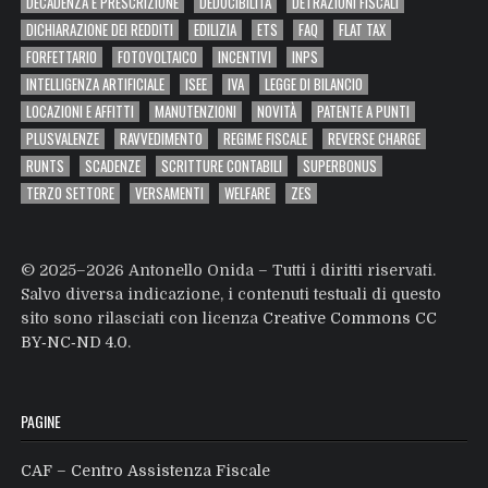
DECADENZA E PRESCRIZIONE
DEDUCIBILITÀ
DETRAZIONI FISCALI
DICHIARAZIONE DEI REDDITI
EDILIZIA
ETS
FAQ
FLAT TAX
FORFETTARIO
FOTOVOLTAICO
INCENTIVI
INPS
INTELLIGENZA ARTIFICIALE
ISEE
IVA
LEGGE DI BILANCIO
LOCAZIONI E AFFITTI
MANUTENZIONI
NOVITÀ
PATENTE A PUNTI
PLUSVALENZE
RAVVEDIMENTO
REGIME FISCALE
REVERSE CHARGE
RUNTS
SCADENZE
SCRITTURE CONTABILI
SUPERBONUS
TERZO SETTORE
VERSAMENTI
WELFARE
ZES
© 2025–2026 Antonello Onida – Tutti i diritti riservati.
Salvo diversa indicazione, i contenuti testuali di questo
sito sono rilasciati con licenza
Creative Commons CC
BY‑NC‑ND 4.0
.
PAGINE
CAF – Centro Assistenza Fiscale