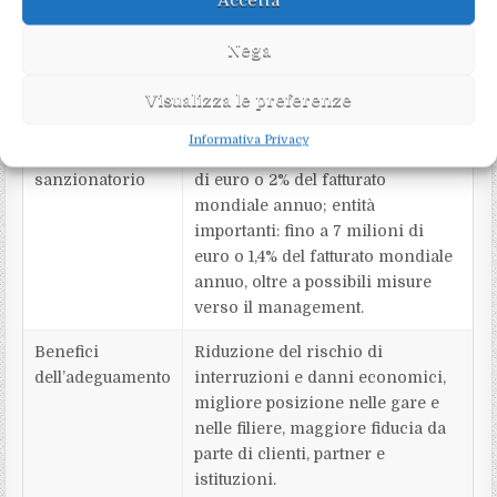
Accetta
Autorità
In Italia: Agenzia per la
competenti
Cybersicurezza Nazionale (ACN)
Nega
e CSIRT Italia per la gestione delle
notifiche e il coordinamento
Visualizza le preferenze
operativo.
Informativa Privacy
Regime
Entità essenziali: fino a 10 milioni
sanzionatorio
di euro o 2% del fatturato
mondiale annuo; entità
importanti: fino a 7 milioni di
euro o 1,4% del fatturato mondiale
annuo, oltre a possibili misure
verso il management.
Benefici
Riduzione del rischio di
dell’adeguamento
interruzioni e danni economici,
migliore posizione nelle gare e
nelle filiere, maggiore fiducia da
parte di clienti, partner e
istituzioni.