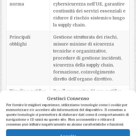
norma
cybersicurezza nell’UE, garantire
continuità dei servizi essenziali e
ridurre il rischio sistemico lungo
la supply chain.
Principali
Gestione strutturata dei rischi,
obblighi
misure minime di sicurezza
tecniche e organizzative,
procedure di gestione incidenti,
sicurezza della supply chain,
formazione, coinvolgimento
diretto dell’organo direttivo.
Timeline notifica
Preallarme entro 24 ore, notifica
incidenti
circostanziata entro 72 ore,
Gestisci Consenso
relazione finale entro 1 mese
Per fornire le migliori esperienze, utilizziamo tecnologie come i cookie per
memorizzare e/o accedere alle informazioni del dispositivo. Il consenso a
dall’incidente significativo (con
queste tecnologie ci permetterà di elaborare dati come il comportamento di
eventuali report intermedi se
navigazione o ID unici su questo sito. Non acconsentire o ritirare il
consenso può influire negativamente su alcune caratteristiche e funzioni.
richiesti).