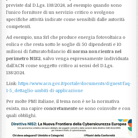
previste dal D.Lgs. 138/2024, ad esempio quando sono
l’unico fornitore di un servizio critico o svolgono
specifiche attività indicate come sensibili dalle autorità
competenti.
Ad esempio, una Srl che produce energia fotovoltaica o
eolica e che resta sotto le soglie di 50 dipendenti e 10
milioni di fatturato/bilancio
di norma non rientra nel
perimetro NIS2
, salvo venga espressamente individuata
dall’ACN come soggetto critico ai sensi del D.Lgs.
138/2024.
Link:
https://www.acn.gov.it/portale/documents/d/guest/faq-
1-5_dettaglio-ambiti-di-applicazione
Per molte PMI italiane, il tema non è se la normativa
esista, ma capire
concretamente
se sono coinvolte e con
quali obblighi.