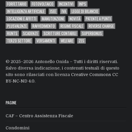
FORFETTARIO
FOTOVOLTAICO
INCENTIVI
INPS
INTELLIGENZA ARTIFICIALE
ISEE
IVA
LEGGE DI BILANCIO
LOCAZIONI E AFFITTI
MANUTENZIONI
NOVITÀ
PATENTE A PUNTI
PLUSVALENZE
RAVVEDIMENTO
REGIME FISCALE
REVERSE CHARGE
RUNTS
SCADENZE
SCRITTURE CONTABILI
SUPERBONUS
TERZO SETTORE
VERSAMENTI
WELFARE
ZES
© 2025–2026 Antonello Onida – Tutti i diritti riservati.
Salvo diversa indicazione, i contenuti testuali di questo
sito sono rilasciati con licenza
Creative Commons CC
BY‑NC‑ND 4.0
.
PAGINE
CAF – Centro Assistenza Fiscale
Condomini