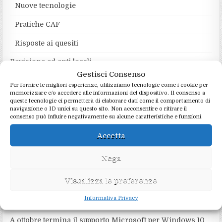
Nuove tecnologie
Pratiche CAF
Risposte ai quesiti
Revisione ed enti locali
Gestisci Consenso
Per fornire le migliori esperienze, utilizziamo tecnologie come i cookie per
INFORMATION TECNOLOGY
memorizzare e/o accedere alle informazioni del dispositivo. Il consenso a
queste tecnologie ci permetterà di elaborare dati come il comportamento di
navigazione o ID unici su questo sito. Non acconsentire o ritirare il
consenso può influire negativamente su alcune caratteristiche e funzioni.
Sicurezza informatica nel 2026: trend, rischi e priorità
per le imprese
Accetta
Cyberattacchi e server Linux: cosa raccontano davvero i
log
Nega
Costruisci la tua IA Locale con Ollama 0.17.7
Visualizza le preferenze
La IA per il commercialista: da assistente invisibile a
Informativa Privacy
alleato strategico
A ottobre termina il supporto Microsoft per Windows 10