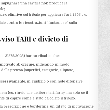
 impugnare una cartella
non
produce la
le;
ale definitivo
sul tributo per applicare l’art. 2953 c.c.​
le contro le ricostruzioni “fantasiose” sulla
.
vviso TARI e divieto di
ss. 21875/2025) hanno ribadito che:​
motivato ab origine
, indicando in modo
ella pretesa (superfici, categorie, aliquote,
uccessivamente
, in giudizio o con note difensive,
m (es. rinvio alle delibere tariffarie), ma solo se il
e di capire come è stato calcolato il tributo.
 la prescrizione è borderline, un difetto di motivazione