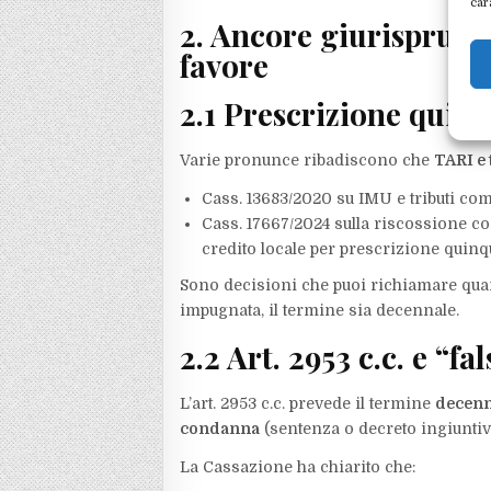
car
2. Ancore giurispruden
favore
2.1 Prescrizione qui
Varie pronunce ribadiscono che
TARI e 
Cass. 13683/2020 su IMU e tributi comu
Cass. 17667/2024 sulla riscossione co
credito locale per prescrizione quinqu
Sono decisioni che puoi richiamare quand
impugnata, il termine sia decennale.
2.2 Art. 2953 c.c. e “f
L’art. 2953 c.c. prevede il termine
decenn
condanna
(sentenza o decreto ingiuntivo 
La Cassazione ha chiarito che: