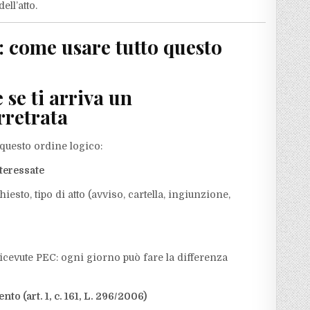
ll’atto.
: come usare tutto questo
e se ti arriva un
rretrata
questo ordine logico:
nteressate
esto, tipo di atto (avviso, cartella, ingiunzione,
 ricevute PEC: ogni giorno può fare la differenza
to (art. 1, c. 161, L. 296/2006)