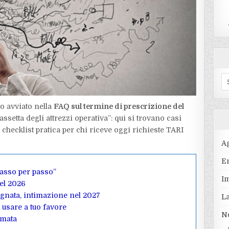
S
fo
o avviato nella
FAQ sul termine di prescrizione del
assetta degli attrezzi operativa”: qui si trovano casi
checklist pratica per chi riceve oggi richieste TARI
A
En
passo per passo”
I
nel 2026
gnata, intimazione nel 2027
L
 usare a tuo favore
N
rmata