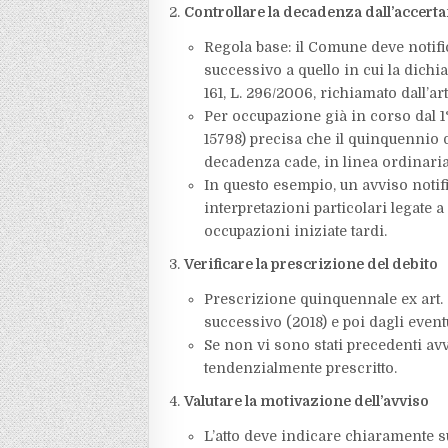
Controllare la decadenza dall’accer
Regola base: il Comune deve notific
successivo a quello in cui la dich
161, L. 296/2006, richiamato dall’art.
Per occupazione già in corso dal 1
15798) precisa che il quinquennio d
decadenza cade, in linea ordinaria,
In questo esempio, un avviso noti
interpretazioni particolari legate
occupazioni iniziate tardi.​
Verificare la prescrizione del debito
Prescrizione quinquennale ex art. 29
successivo (2018) e poi dagli eventual
Se non vi sono stati precedenti avvi
tendenzialmente prescritto.​
Valutare la motivazione dell’avviso
L’atto deve indicare chiaramente sup