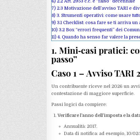
6)
2.2 Art. 2953 c.c. e “falso” decennale
7)
2.3 Motivazione dell’avviso TARI e di
8)
3. Strumenti operativi: come usare tutt
9)
3.1 Checklist: cosa fare se ti arriva un
10)
3.2 Box “errori frequenti” dei Comun
11)
4. Quando ha senso far valere la pre
1. Mini‑casi pratici: 
passo”
Caso 1 – Avviso TARI 2
Un contribuente riceve nel 2026 un avvi
contestazione di maggiore superficie.
Passi logici da compiere:
Verificare l’anno dell’imposta e la data
Annualità: 2017.
Data di notifica: ad esempio, 10/02