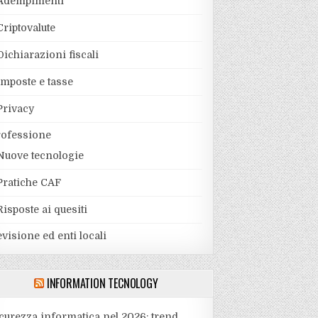
Adempimenti
Criptovalute
Dichiarazioni fiscali
Imposte e tasse
Privacy
rofessione
Nuove tecnologie
Pratiche CAF
Risposte ai quesiti
visione ed enti locali
INFORMATION TECNOLOGY
curezza informatica nel 2026: trend,