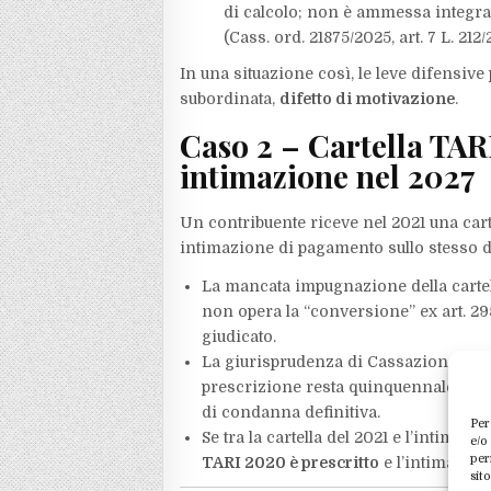
di calcolo; non è ammessa integra
(Cass. ord. 21875/2025, art. 7 L. 21
In una situazione così, le leve difensive
subordinata,
difetto di motivazione
.
Caso 2 – Cartella TA
intimazione nel 2027
Un contribuente riceve nel 2021 una ca
intimazione di pagamento sullo stesso d
La mancata impugnazione della carte
non opera la “conversione” ex art. 2953
giudicato.​
La giurisprudenza di Cassazione è costa
prescrizione resta quinquennale anch
di condanna definitiva.​
Per
Se tra la cartella del 2021 e l’intimazi
e/o
per
TARI 2020 è prescritto
e l’intimazione
sit