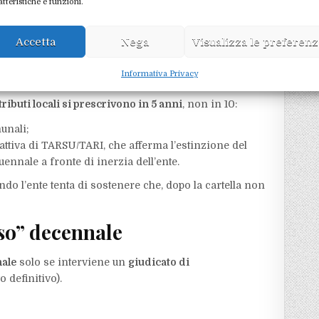
atteristiche e funzioni.
ziali “furbe” da usare a tuo
Accetta
Nega
Visualizza le preferen
nquennale confermata
Informativa Privacy
tributi locali si prescrivono in 5 anni
, non in 10:
nali;​
attiva di TARSU/TARI, che afferma l’estinzione del
ennale a fronte di inerzia dell’ente.​
o l’ente tenta di sostenere che, dopo la cartella non
also” decennale
ale
solo se interviene un
giudicato di
definitivo).​