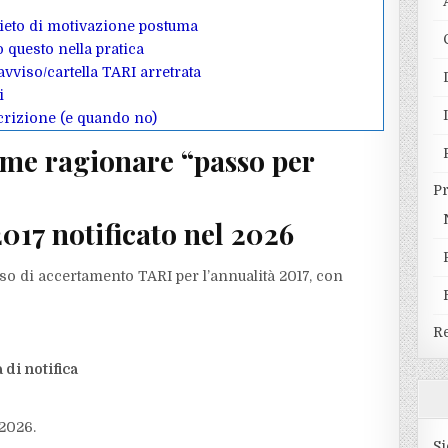
vieto di motivazione postuma
o questo nella pratica
 avviso/cartella TARI arretrata
i
scrizione (e quando no)
come ragionare “passo per
P
017 notificato nel 2026
so di accertamento TARI per l’annualità 2017, con
Re
 di notifica
/2026.
Si