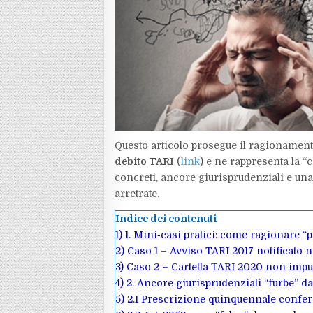
Questo articolo prosegue il ragionament
debito TARI
(
link
) e ne rappresenta la “c
concreti, ancore giurisprudenziali e una 
arretrate.​
Indice dei contenuti
1)
1. Mini‑casi pratici: come ragionare “
2)
Caso 1 – Avviso TARI 2017 notificato 
3)
Caso 2 – Cartella TARI 2020 non impu
4)
2. Ancore giurisprudenziali “furbe” da
5)
2.1 Prescrizione quinquennale confe