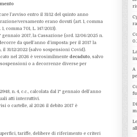
tamento
ri
are l’avviso entro il 31/12 del quinto anno
Cy
iarazione/versamento erano dovuti (art. 1, comma
r
 1, comma 701, L. 147/2013).​
Co
° gennaio 2017, la Cassazione (ord. 12/06/2025 n.
0.
ecorre da quell’anno d’imposta: per il 2017 la
 il 31/12/2022 (salvo sospensioni Covid).​
La
ficato nel 2026 è verosimilmente
decaduto
, salvo
in
 a sospensioni o a decorrenze diverse per
A 
p
Co
48, n. 4, c.c., calcolata dal 1° gennaio dell’anno
f
i atti interruttivi.​
Di
si o cartelle, al 2026 il debito 2017 è
m
Le
a
erfici, tariffe, delibere di riferimento e criteri