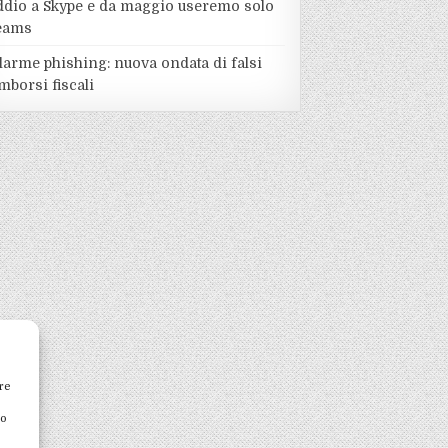
ddio a Skype e da maggio useremo solo
eams
larme phishing: nuova ondata di falsi
mborsi fiscali
re
to