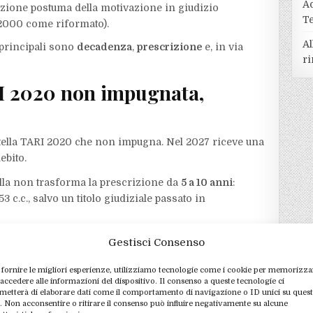
A
zione postuma della motivazione in giudizio
T
2/2000 come riformato).​
Al
 principali sono
decadenza
,
prescrizione
e, in via
ri
RI 2020 non impugnata,
rtella TARI 2020 che non impugna. Nel 2027 riceve una
ebito.
lla non trasforma la prescrizione da
5 a 10 anni
:
 c.c., salvo un titolo giudiziale passato in
nte nel ritenere che, per i tributi locali, la
Gestisci Consenso
e dopo la cartella, se non interviene una sentenza
 fornire le migliori esperienze, utilizziamo tecnologie come i cookie per memorizza
one del 2027 non risultano atti interruttivi, il
debito
 accedere alle informazioni del dispositivo. Il consenso a queste tecnologie ci
metterà di elaborare dati come il comportamento di navigazione o ID unici su ques
 è contestabile.​
o. Non acconsentire o ritirare il consenso può influire negativamente su alcune