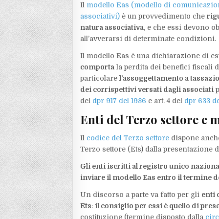
Il
modello Eas (modello di comunicazione de
associativi)
è un provvedimento che
rig
natura associativa
, e che essi devono ob
all’avverarsi di determinate condizioni.
Il modello Eas è una dichiarazione di 
comporta
la perdita dei benefici fiscali d
particolare
l’assoggettamento a tassazi
dei corrispettivi versati dagli associati
p
del
dpr 917 del 1986
e art. 4 del
dpr 633 de
Enti del Terzo settore e 
Il
codice del Terzo settore
dispone anche 
Terzo settore (Ets) dalla presentazione di 
Gli enti iscritti al registro unico nazi
inviare il modello Eas entro il termine
Un discorso a parte va fatto per gli
enti 
Ets
:
il consiglio per essi è quello di pre
costituzione (termine disposto dalla
circ