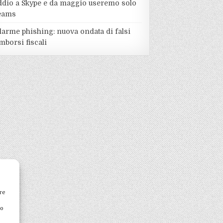
ddio a Skype e da maggio useremo solo
eams
larme phishing: nuova ondata di falsi
mborsi fiscali
re
to