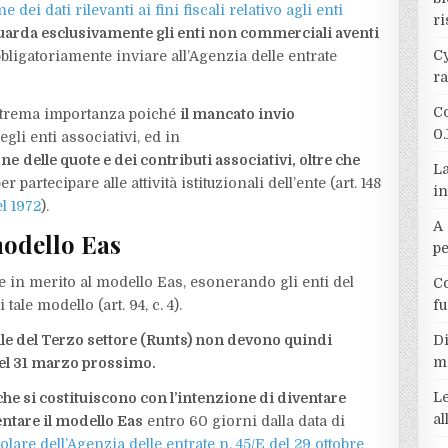
i dati rilevanti ai fini fiscali relativo agli enti
ri
uarda esclusivamente gli enti non commerciali aventi
Cy
bligatoriamente inviare all’Agenzia delle entrate
r
Co
estrema importanza poiché
il mancato invio
0.
egli enti associativi, ed in
one
delle quote e dei contributi associativi, oltre che
La
er partecipare alle attività istituzionali dell’ente (art. 148
in
l 1972
).
A 
modello Eas
p
in merito al modello Eas, esonerando gli enti del
Co
tale modello (art. 94, c. 4).
f
onale del Terzo settore (Runts) non devono quindi
Di
m
 del 31 marzo prossimo.
Le
che si costituiscono con l’intenzione di diventare
a
sentare il modello Eas
entro 60 giorni dalla data di
olare dell’Agenzia delle entrate n. 45/E del 29 ottobre