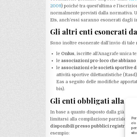
2009
) poiché tra quest’ultima e l’iscriz
normalmente previsti dalla normativa. Una 
Ets, anch’essi saranno esonerati dagli i
Gli altri enti esonerati da
Sono inoltre esonerate dall’invio di tal
le
Onlus
, iscritte all’Anagrafe unica t
le
associazioni pro-loco che abbiano o
le
associazioni e le società sportive d
attività sportive dilettantistiche (Ras
Eas a seguito delle modifiche apporta
bis).
Gli enti obbligati alla c
In base a quanto disposto dalla già men
Per
limitarsi alla compilazione parziale del
e/o
disponibili presso pubblici registri o 
per
esempio:
sit