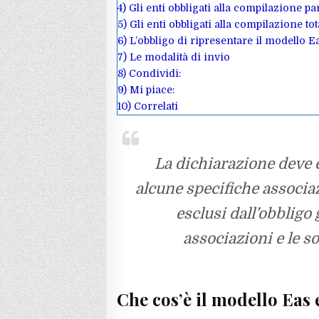
4)
Gli enti obbligati alla compilazione pa
5)
Gli enti obbligati alla compilazione tot
6)
L’obbligo di ripresentare il modello E
7)
Le modalità di invio
8)
Condividi:
9)
Mi piace:
10)
Correlati
La dichiarazione deve e
alcune specifiche associa
esclusi dall’obbligo g
associazioni e le so
Che cos’è il modello Eas e