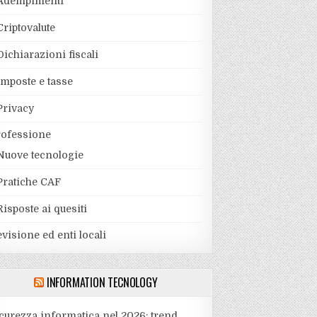
Adempimenti
Criptovalute
Dichiarazioni fiscali
Imposte e tasse
Privacy
rofessione
Nuove tecnologie
Pratiche CAF
Risposte ai quesiti
visione ed enti locali
INFORMATION TECNOLOGY
curezza informatica nel 2026: trend,