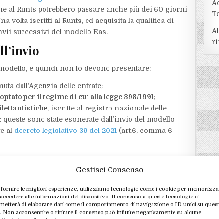
A
ione al Runts potrebbero passare anche più dei 60 giorni
T
volta iscritti al Runts, ed acquisita la qualifica di
Al
nvii successivi del modello Eas.
ri
ll’invio
e modello, e quindi non lo devono presentare:
enuta dall’Agenzia delle entrate;
ptato per il regime di cui alla legge 398/1991
;
ilettantistiche
, iscritte al registro nazionale delle
d): queste sono state esonerate dall’invio del modello
te al
decreto legislativo 39 del 2021
(art.6, comma 6-
ompilazione parziale del modello
Gestisci Consenso
zionata
circolare n. 45/E del 29 ottobre 2009
, possono
 fornire le migliori esperienze, utilizziamo tecnologie come i cookie per memorizza
 modello Eas gli
enti associativi i cui dati sono
 accedere alle informazioni del dispositivo. Il consenso a queste tecnologie ci
amministrazioni pubbliche
. Fra questi rientrano, ad
metterà di elaborare dati come il comportamento di navigazione o ID unici su ques
o. Non acconsentire o ritirare il consenso può influire negativamente su alcune