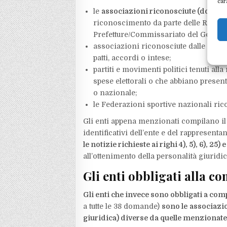
car
le
associazioni riconosciute (dotate d
riconoscimento da parte delle Region
Prefetture/Commissariato del Govern
associazioni riconosciute dalle confes
patti, accordi o intese;
partiti e movimenti politici tenuti all
spese elettorali o che abbiano present
o nazionale;
le Federazioni sportive nazionali ric
Gli enti appena menzionati compilano i
identificativi dell’ente e del rappresenta
le notizie richieste ai righi 4), 5), 6), 25) e
all’ottenimento della personalità giuridic
Gli enti obbligati alla c
Gli enti che invece sono obbligati a compi
a tutte le 38 domande)
sono le
associazio
giuridica) diverse da quelle menzionat