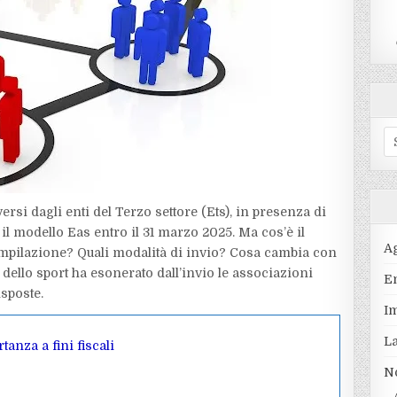
S
fo
ersi dagli enti del Terzo settore (Ets), in presenza di
l modello Eas entro il 31 marzo 2025. Ma cos’è il
A
ompilazione? Quali modalità di invio? Cosa cambia con
 dello sport ha esonerato dall’invio le associazioni
En
isposte.
I
L
tanza a fini fiscali
N