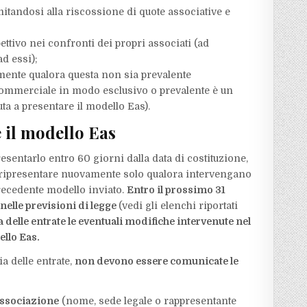
imitandosi alla riscossione di quote associative e
;
ettivo nei confronti dei propri associati (ad
d essi);
mente qualora questa non sia prevalente
 commerciale in modo esclusivo o prevalente è un
a a presentare il modello Eas).
 il modello Eas
sentarlo entro 60 giorni dalla data di costituzione,
o ripresentare nuovamente solo qualora intervengano
precedente modello inviato.
Entro il prossimo 31
 nelle previsioni di legge
(vedi gli elenchi riportati
elle entrate le eventuali modifiche intervenute nel
llo Eas.
a delle entrate,
non devono essere comunicate le
’associazione
(nome, sede legale o rappresentante