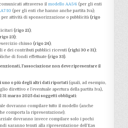
 comunicati attraverso il
modello AA5/6
(per gli enti
AA7/10
(per gli enti che hanno anche partita Iva);
te per attività di sponsorizzazione o pubblicità
(rigo
icitari
(rigo 21)
;
(rigo 23)
;
 esercizio chiuso
(rigo 24)
;
i e dei contributi pubblici ricevuti
(righi 30 e 31)
;
liche di fondi effettuate
(rigo 33)
.
enzionati, l’associazione non deve ripresentare il
uno o più degli altri dati riportati
(quali, ad esempio,
o direttivo e l’eventuale apertura della partita Iva)
,
l 31 marzo 2025 dai soggetti obbligati
:
otale dovranno compilare tutto il modello (anche
 che comporta la ripresentazione);
 parziale dovranno invece compilare solo i pochi
di saranno tenuti alla ripresentazione dell’Eas