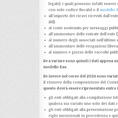
legale), i quali possono infatti essere
con solo codice fiscale) o il
modello 
all’importo dei ricavi ricevuti dall’en
20)
;
al costo sostenuto per messaggi pubbl
all’ammontare delle entrate dell’ente
al numero degli associati nell’ultimo
all’ammontare delle erogazioni liberal
al numero e giorni delle raccolte pubb
Se a variare sono quindi i dati appena m
modello Eas.
Se invece nel corso del 2024 sono variati 
il rinnovo della composizione del Consigli
questo dovrà essere ripresentato entro i
gli enti obbligati alla compilazione t
qualora sia variato uno solo dei dati
gli enti obbligati alla presentazione
righi menzionati in precedenza e quin