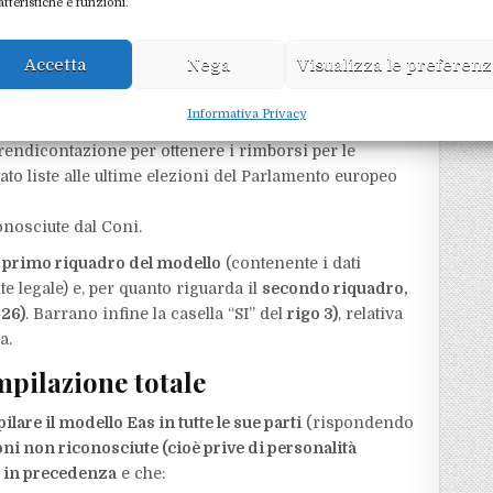
atteristiche e funzioni.
i personalità giuridica)
, che abbiano ottenuto il
i/Province autonome o da parte delle
Accetta
Nega
Visualizza le preferen
o;
sioni religiose con le quali lo Stato ha stipulato
Informativa Privacy
a rendicontazione per ottenere i rimborsi per le
ato liste alle ultime elezioni del Parlamento europeo
onosciute dal Coni.
l
primo riquadro del modello
(contenente i dati
nte legale) e, per quanto riguarda il
secondo riquadro,
 26)
. Barrano infine la casella “SI” del
rigo 3)
, relativa
a.
ompilazione totale
lare il modello Eas in tutte le sue parti
(rispondendo
ni non riconosciute (cioè prive di personalità
e in precedenza
e che: