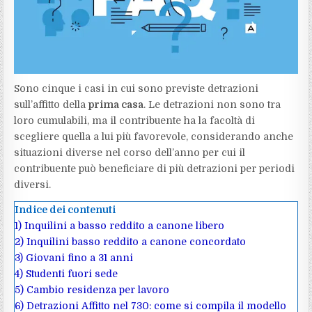
Sono cinque i casi in cui sono previste detrazioni
sull’affitto della
prima casa
. Le detrazioni non sono tra
loro cumulabili, ma il contribuente ha la facoltà di
scegliere quella a lui più favorevole, considerando anche
situazioni diverse nel corso dell’anno per cui il
contribuente può beneficiare di più detrazioni per periodi
diversi.
Indice dei contenuti
1)
Inquilini a basso reddito a canone libero
2)
Inquilini basso reddito a canone concordato
3)
Giovani fino a 31 anni
4)
Studenti fuori sede
5)
Cambio residenza per lavoro
6)
Detrazioni Affitto nel 730: come si compila il modello