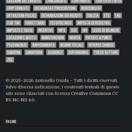
CESSIONE DEL CREDITO
CONCORDATO
CONTRIBUTI
CRIPTO-ATTIVITÀ
CRIPTOVALUTE
DECADENZA E PRESCRIZIONE
DEDUCIBILITÀ
DETRAZIONI FISCALI
DICHIARAZIONE DEI REDDITI
EDILIZIA
ETS
FAQ
FLAT TAX
FORFETTARIO
FOTOVOLTAICO
IMPOSTA DI REGISTRO
IMPOSTE E TASSE
INCENTIVI
INPS
ISEE
IVA
LEGGE DI BILANCIO
LOCAZIONI E AFFITTI
MANUTENZIONI
NOVITÀ
PATENTE A PUNTI
PLUSVALENZE
RAVVEDIMENTO
REGIME FISCALE
REVERSE CHARGE
SABATINI
SANATORIA
SCADENZE
SUPERBONUS
TERZO SETTORE
ZES
© 2025–2026 Antonello Onida – Tutti i diritti riservati.
Salvo diversa indicazione, i contenuti testuali di questo
sito sono rilasciati con licenza
Creative Commons CC
BY‑NC‑ND 4.0
.
PAGINE