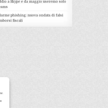
ddio a Skype e da maggio useremo solo
eams
larme phishing: nuova ondata di falsi
mborsi fiscali
re
to