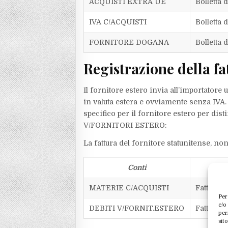
ACQUISTI EXTRA UE
Bolletta 
IVA C/ACQUISTI
Bolletta 
FORNITORE DOGANA
Bolletta 
Registrazione della fa
Il fornitore estero invia all’importatore
in valuta estera e ovviamente senza IVA.
specifico per il fornitore estero per dis
V/FORNITORI ESTERO:
La fattura del fornitore statunitense, non
Conti
D
MATERIE C/ACQUISTI
Fatt. este
Per
e/o
DEBITI V/FORNIT.ESTERO
Fatt. este
per
sit