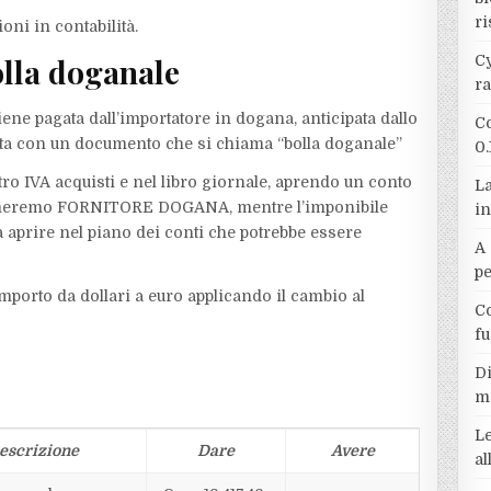
ri
oni in contabilità.
Cy
olla doganale
r
ne pagata dall’importatore in dogana, anticipata dallo
Co
ata con un documento che si chiama “bolla doganale”
0.
tro IVA acquisti e nel libro giornale, aprendo un conto
La
hiameremo FORNITORE DOGANA, mentre l’imponibile
in
 aprire nel piano dei conti che potrebbe essere
A 
p
importo da dollari a euro applicando il cambio al
Co
f
Di
m
Le
escrizione
Dare
Avere
a