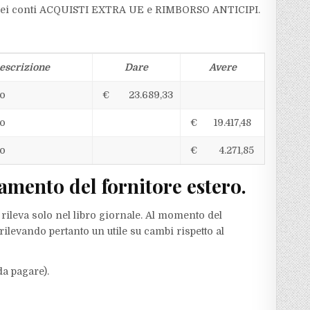
ei conti ACQUISTI EXTRA UE e RIMBORSO ANTICIPI.
escrizione
Dare
Avere
to
€ 23.689,33
to
€ 19.417,48
to
€ 4.271,85
amento del fornitore estero.
 rileva solo nel libro giornale. Al momento del
rilevando pertanto un utile su cambi rispetto al
da pagare).