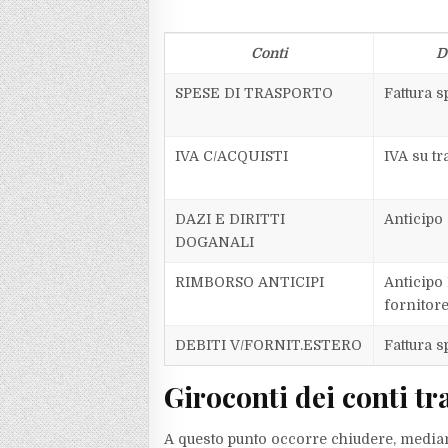
Conti
D
SPESE DI TRASPORTO
Fattura s
IVA C/ACQUISTI
IVA su tr
DAZI E DIRITTI
Anticipo
DOGANALI
RIMBORSO ANTICIPI
Anticipo 
fornitor
DEBITI V/FORNIT.ESTERO
Fattura s
Giroconti dei conti tr
A questo punto occorre chiudere, mediante