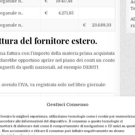
doganale n..
€ 19.417,48
A
T
doganale n..
€ 4.271,85
Al
doganale n..
€ 23.689,33
ri
ttura del fornitore estero.
 una fattura con l’importo della materia prima acquistata
 Sarebbe opportuno aprire nel piano dei conti un conto
tinguerli da quelli nazionali, ad esempio DEBITI
 avendo l’IVA, va registrata solo nel libro giornale:
escrizione
Dare
Avere
Gestisci Consenso
ro n..
€ 19.417,48
 fornire le migliori esperienze, utilizziamo tecnologie come i cookie per memorizza
 accedere alle informazioni del dispositivo. Il consenso a queste tecnologie ci
ro n..
€ 19.417,48
metterà di elaborare dati come il comportamento di navigazione o ID unici su ques
o. Non acconsentire o ritirare il consenso può influire negativamente su alcune