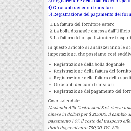
3)
Registrazione della fattura dello spedi
4)
Giroconti dei conti transitori
5)
Registrazione del pagamento del forni
La fattura del fornitore estero
La bolla doganale emessa dall’Uffici
La fattura dello spedizioniere trasport
In questo articolo si analizzeranno le scr
importazione, che possiamo così suddiv
Registrazione della bolla doganale
Registrazione della fattura del fornit
Registrazione della fattura dello sped
Giroconti dei conti transitori
Registrazione del pagamento del forn
Caso aziendale:
L’azienda Alfa Costruzioni S.r.l. riceve un
cinese in dollari per $ 20.000. Il cambio 
pagamento 1,07. Il costo del trasporto effe
diritti doganali euro 750,00. IVA 22%.