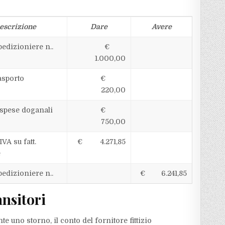
escrizione
Dare
Avere
pedizioniere n..
€
1.000,00
asporto
€
220,00
 spese doganali
€
750,00
IVA su fatt.
€ 4.271,85
e
pedizioniere n..
€ 6.241,85
ansitori
 uno storno, il conto del fornitore fittizio