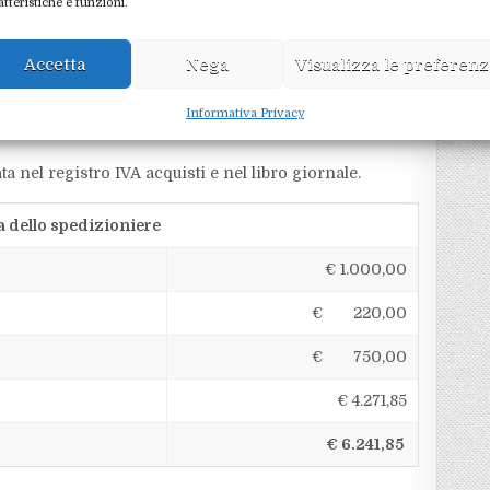
ttura dello spedizioniere.
atteristiche e funzioni.
gono anticipate dallo spedizioniere che le addebita
Accetta
Nega
Visualizza le preferen
 la fattura dello spedizioniere conterrà il compenso del
cipata per conto del cliente importatore sull’acquisto,
Informativa Privacy
ta nel registro IVA acquisti e nel libro giornale.
a dello spedizioniere
€ 1.000,00
€ 220,00
€ 750,00
€ 4.271,85
€ 6.241,85