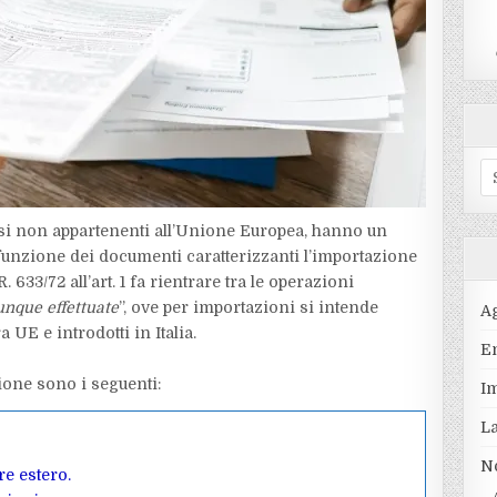
S
fo
aesi non appartenenti all’Unione Europea, hanno un
n funzione dei documenti caratterizzanti l’importazione
R. 633/72 all’art. 1 fa rientrare tra le operazioni
unque effettuate
”, ove per importazioni si intende
A
a UE e introdotti in Italia.
En
ione sono i seguenti:
I
L
N
re estero.