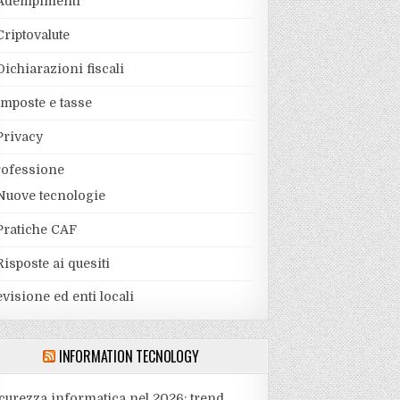
Adempimenti
Criptovalute
Dichiarazioni fiscali
Imposte e tasse
Privacy
rofessione
Nuove tecnologie
Pratiche CAF
Risposte ai quesiti
visione ed enti locali
INFORMATION TECNOLOGY
curezza informatica nel 2026: trend,